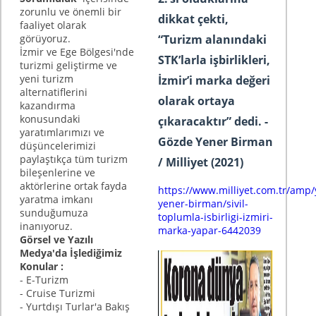
zorunlu ve önemli bir
dikkat çekti,
faaliyet olarak
“Turizm alanındaki
görüyoruz.
İzmir ve Ege Bölgesi'nde
STK’larla işbirlikleri,
turizmi geliştirme ve
yeni turizm
İzmir’i marka değeri
alternatiflerini
olarak ortaya
kazandırma
konusundaki
çıkaracaktır” dedi. -
yaratımlarımızı ve
Gözde Yener Birman
düşüncelerimizi
paylaştıkça tüm turizm
/ Milliyet (2021)
bileşenlerine ve
aktörlerine ortak fayda
https://www.milliyet.com.tr/amp/
yaratma imkanı
yener-birman/sivil-
sunduğumuza
toplumla-isbirligi-izmiri-
inanıyoruz.
marka-yapar-6442039
Görsel ve Yazılı
Medya'da İşlediğimiz
Konular :
- E-Turizm
- Cruise Turizmi
- Yurtdışı Turlar'a Bakış