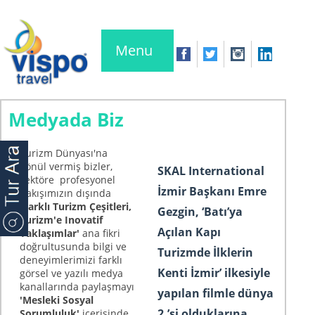
Menu
Medyada Biz
Turizm Dünyası'na
gönül vermiş bizler,
SKAL International
sektöre profesyonel
İzmir Başkanı Emre
bakışımızın dışında
'Farklı Turizm Çeşitleri,
Gezgin, ‘Batı’ya
Turizm'e Inovatif
Açılan Kapı
Yaklaşımlar'
ana fikri
doğrultusunda bilgi ve
Turizmde İlklerin
deneyimlerimizi farklı
Kenti İzmir’ ilkesiyle
görsel ve yazılı medya
kanallarında paylaşmayı
yapılan filmle dünya
'Mesleki Sosyal
2.’si olduklarına
Sorumluluk'
içerisinde