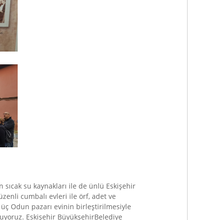
en sıcak su kaynakları ile de ünlü Eskişehir
zenli cumbalı evleri ile örf, adet ve
 üç Odun pazarı evinin birleştirilmesiyle
uyoruz. Eskişehir BüyükşehirBelediye