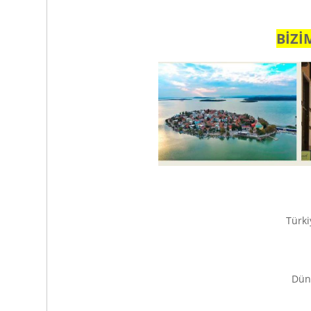
BİZİ
Türki
Düny