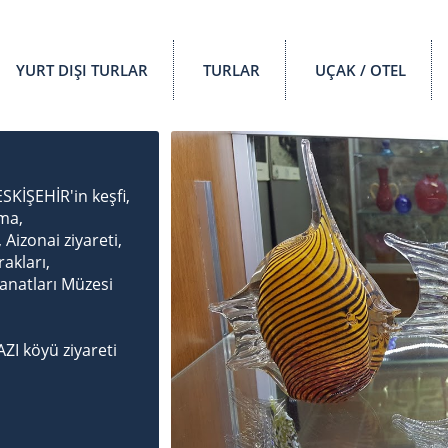
YURT DIŞI TURLAR
TURLAR
UÇAK / OTEL
SKİŞEHİR'in keşfi,
ama,
izonai ziyareti,
rakları,
natları Müzesi
ZI köyü ziyareti