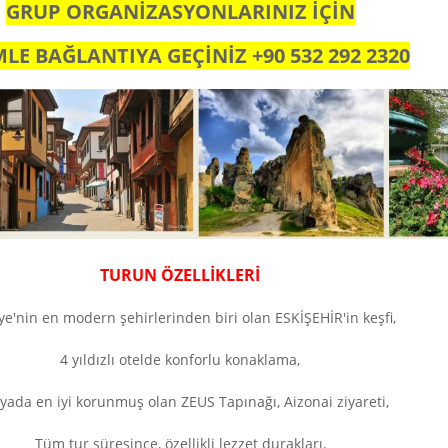
GRUP ORGANİZASYONLARINIZ İÇİN
MLE BAĞLANTIYA GEÇİNİZ +90 532 292 2320
TURUN ÖZELLİKLERİ
ye'nin en modern şehirlerinden biri olan ESKİŞEHİR'in keşfi,
4 yıldızlı otelde konforlu konaklama,
ada en iyi korunmuş olan ZEUS Tapınağı, Aizonai ziyareti,
Tüm tur süresince, özellikli lezzet durakları,