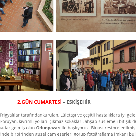
2.GÜN CUMARTESİ
– ESKİŞEHİR
rigyalılar tarafındankurulan, Lületaşı ve çeşitli hastalıklara iyi gel
ruyan, kıvrımlı yolları, çıkmaz sokakları, ahşap süslemeli bitişik dü
kadar gelmiş olan
Odunpazarı
ile başlıyoruz. Binası restore edilmiş
’
nde birbirinden güzel cam eserleri görüp fotoğraflama imkanı bul