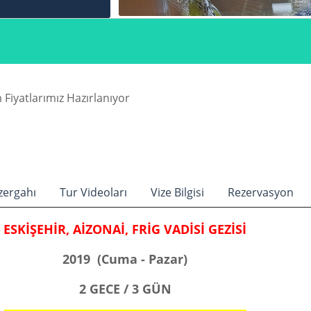
Fiyatlarımız Hazırlanıyor
zergahı
Tur Videoları
Vize Bilgisi
Rezervasyon
ESKİŞEHİR, AİZONAİ, FRİG VADİSİ GEZİSİ
2019 (Cuma - Pazar)
2 GECE / 3 GÜN