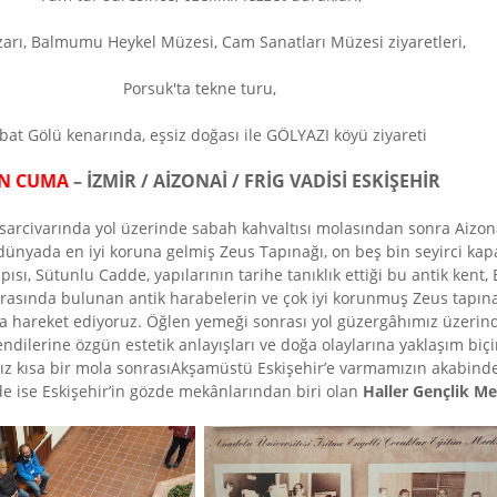
rı, Balmumu Heykel Müzesi, Cam Sanatları Müzesi ziyaretleri,
Porsuk'ta tekne turu,
bat Gölü kenarında, eşsiz doğası ile GÖLYAZI köyü ziyareti
ÜN CUMA
– İZMİR / AİZONAİ / FRİG VADİSİ ESKİŞEHİR
arcivarında yol üzerinde sabah kahvaltısı molasından sonra Aizona
, dünyada en iyi koruna gelmiş Zeus Tapınağı, on beş bin seyirci kapa
sı, Sütunlu Cadde, yapılarının tarihe tanıklık ettiği bu antik kent, 
arasında bulunan antik harabelerin ve çok iyi korunmuş Zeus tapına
a hareket ediyoruz. Öğlen yemeği sonrası yol güzergâhımız üzeri
dilerine özgün estetik anlayışları ve doğa olaylarına yaklaşım biçiml
ız kısa bir mola sonrasıAkşamüstü Eskişehir’e varmamızın akabind
de ise Eskişehir’in gözde mekânlarından biri olan
Haller Gençlik Me