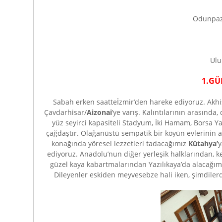
Odunpaza
Ulu
1.G
Sabah erken saatteİzmir’den hareke ediyoruz. Akhis
Çavdarhisar/
Aizonai
’ye varış. Kalıntılarının arasında
yüz seyirci kapasiteli Stadyum, İki Hamam, Borsa Yapı
çağdaştır. Olağanüstü sempatik bir köyün evlerinin 
konağında yöresel lezzetleri tadacağımız
Kütahya’
y
ediyoruz. Anadolu’nun diğer yerleşik halklarından, ken
güzel kaya kabartmalarından Yazılıkaya’da alacağım
Dileyenler eskiden meyvesebze hali iken, şimdiler