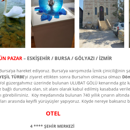
ÜN PAZAR
– ESKİŞEHİR / BURSA / GÖLYAZI / İZMİR
rsa’ya hareket ediyoruz. Bursa’ya varışımızda İznik çiniciliğinin şa
YEŞİL TÜRBE
’yi ziyaret ettikten sonra Bursa’nın olmazsa olmazı
Dön
et.Yol güzergahımız üzerinde bulunan ULUBAT GÖLÜ kenarında göz ka
 ile bağlı durumda olan, sit alanı olarak kabul edilmiş kasabada ver
arı görebilirsiniz. Köy meydanında bulunan 740 yıllık çınarın altında
ları arasında keyifli yürüyüşler yapıyoruz. Köyde nereye baksanız bir
OTEL
4 **** ŞEHİR MERKEZİ