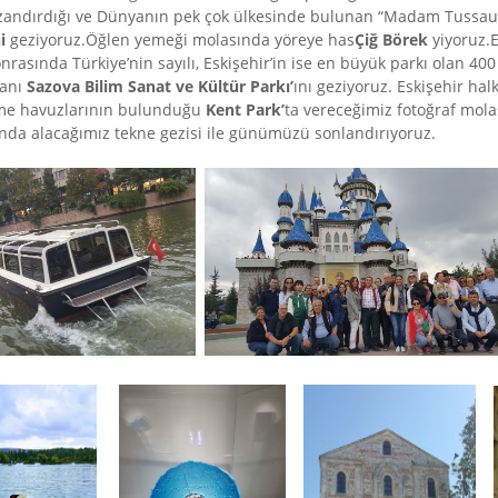
 kazandırdığı ve Dünyanın pek çok ülkesinde bulunan “Madam Tussaud
ni
geziyoruz.Öğlen yemeği molasında yöreye has
Çiğ Börek
yiyoruz.E
rasında Türkiye’nin sayılı, Eskişehir’in ise en büyük parkı olan 40
lanı
Sazova Bilim Sanat ve
Kültür Parkı’
ını geziyoruz. Eskişehir hal
üzme havuzlarının bulunduğu
Kent
Park’
ta vereceğimiz fotoğraf mola
’nda alacağımız tekne gezisi ile günümüzü sonlandırıyoruz.