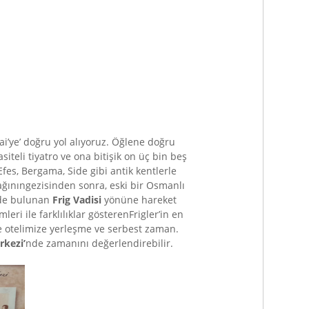
i’ye’ doğru yol alıyoruz. Öğlene doğru
siteli tiyatro ve ona bitişik on üç bin beş
Efes, Bergama, Side gibi antik kentlerle
ğınıngezisinden sonra, eski bir Osmanlı
nde bulunan
Frig Vadisi
yönüne hareket
eri ile farklılıklar gösterenFrigler’in en
e otelimize yerleşme ve serbest zaman.
rkezi
’
nde zamanını değerlendirebilir.