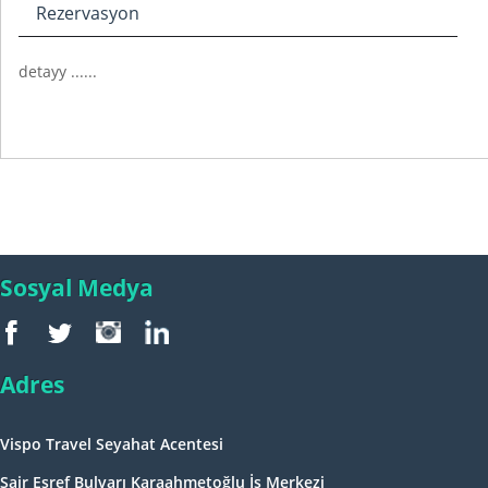
Rezervasyon
detayy ......
Sosyal Medya
Adres
Vispo Travel Seyahat Acentesi
Şair Eşref Bulvarı Karaahmetoğlu İş Merkezi