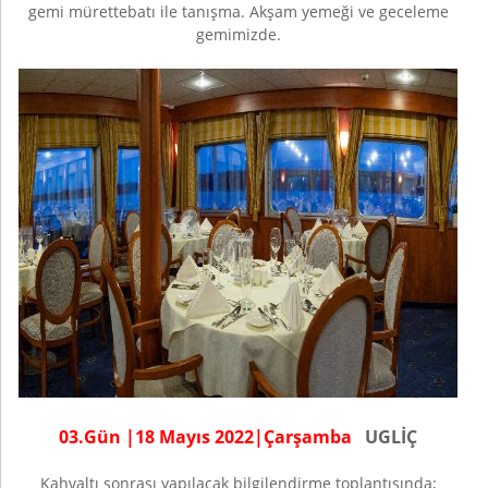
gemi mürettebatı ile tanışma. Akşam yemeği ve geceleme
gemimizde.
0
3
.Gün |
18 Mayıs
202
2
|
Çarşamba
UGLİÇ
Kahvaltı sonrası yapılacak bilgilendirme toplantısında;