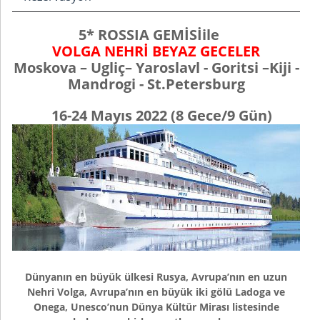
5* ROSSIA GEMİSİile
VOLGA
NEHRİ
BEYAZ GECELER
Moskova –
Ugliç
–
Yaroslavl -
Goritsi –
Kiji -
Mandrogi
-
St.Petersburg
16-24 Mayıs
202
2
(
8
Gece/
9 Gün)
Dünyanın en büyük ülkesi Rusya, Avrupa’nın en uzun
Nehri Volga, Avrupa’nın en büyük iki gölü Ladoga ve
Onega, Unesco’nun Dünya Kültür Mirası listesinde