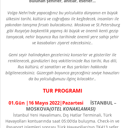
bulunan şehirler, anıtlar, eserler…
Volga Nehri’nde yapacağınız bu yolculukta dünyanın en büyük
ülkesini tarihi, kültürü ve coğrafyası ile keşfedecek, insanları ile
yakından tanışma fırsatı bulacaksınız. Moskova ve St.Petersburg
gibi Rusya’ya başkentlik yapmış iki büyük ve önemli kenti gezip
tanıyacak, nehir boyunca Rus tarihinde önemli yere sahip şehir
ve kasabaları ziyaret edeceksiniz..
Gemi seyir halindeyken geceleriniz konserler ve gösteriler ile
renklenecek, gündüzleri boş vakitlerinizde Rus tarihi, Rus dili,
Rus kültürü, el sanatları ve Rus şarkıları hakkında
bilgileneceksiniz. Güzergah boyunca geçeceğiniz seviye havuzları
da bu yolculuğunuzu ilginç kılacaktır..
TUR PROGRAMI
01.Gün |
16 Mayıs
202
2
|
Pazartesi
İSTANBUL ­–
MOSKOVA
(OTEL KONAKLAMASI)
İstanbul Yeni Havalimanı, Dış Hatlar Terminali, Türk
Havayolları kontuarında saat 05:00’da buluşma. Check-in ve
Pasaport işlemleri sonrası Türk Havayolları’nın TK413 sefer