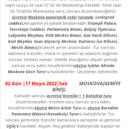
sayılı uçuşu ile saat 07:50 ’de Moskova’ya hareket. Yerel saat
ile 10:40’da Moskova’ya varış sonrası düzenleyeceğimiz
ücretsiz
Moskova panoramik şehir turunda
;
Leningrad
caddesi,
Avrupa’nın en yüksek binalarından
Triumph Palace,
Tverskaya Caddesi, Parlamento Binası, Bolşoy Tiyatrosu,
Lubyanka Meydanı, KGB Merkez Binası, Aziz Vasili Kilisesi,
Kızıl Meydan, Gum Alışveriş Merkezi, Kurtarıcı İsa Kilisesi,
Meclis Binası
görülecek yerler arasındadır. Tur sonrası
otelimize transfer, check-in işlemleri ve odaların dağılımı
sonrası serbest zaman. Otelde alacağımız akşam yemeği
sonrası arzu eden misafirlerimiz
ekstra
Işıklar Altında
Moskova Gece Turu
’na katılabilirler. Geceleme otelimizde.
0
2
.Gün |
17 Mayıs
202
2
|
Salı
MOSKOVA
(GEMİYE
BİNİŞ)
Kahvaltı sonrası
ücretsiz
Kremlin + 1 Katedral turu
düzenlenecektir. Kremlin turu sonrası arzu eden
misafirlerimiz
ekstra
Metro Arbat Turu
ve
ekstra
Borodino
Panorama Müzesi+Novodeviçi
Turu
na katılabilirler Tur
sonrası gemimize transfer kamaralara yerleşme ve geminin
Ugliç’e
hareketi. Akşam
‘’Hoş geldiniz’’
kokteylinde Kaptan ve