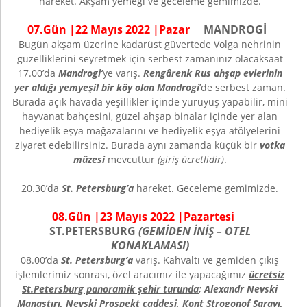
hareket. Akşam yemeği ve geceleme gemimizde.
07.Gün |
22 Mayıs
2022 |
Pazar
MANDROGİ
Bugün akşam üzerine kadarüst güvertede Volga nehrinin
güzelliklerini seyretmek için serbest zamanınız olacaksaat
17.00’da
Mandrogi’
ye varış.
Rengârenk Rus ahşap evlerinin
yer aldığı yemyeşil bir köy olan Mandrogi
’de serbest zaman.
Burada açık havada yeşillikler içinde yürüyüş yapabilir, mini
hayvanat bahçesini, güzel ahşap binalar içinde yer alan
hediyelik eşya mağazalarını ve hediyelik eşya atölyelerini
ziyaret edebilirsiniz. Burada aynı zamanda küçük bir
votka
müzesi
mevcuttur
(giriş ücretlidir)
.
20.30’da
St. Petersburg’a
hareket. Geceleme gemimizde.
08.Gün |23 Mayıs 2022 |Pazartesi
ST.PETERSBURG
(GEMİDEN İNİŞ – OTEL
KONAKLAMASI)
08.00’da
St. Petersburg’a
varış. Kahvaltı ve gemiden çıkış
işlemlerimiz sonrası, özel aracımız ile yapacağımız
ücretsiz
St.Petersburg panoramik şehir turunda
; Alexandr Nevski
Manastırı, Nevski Prospekt caddesi, Kont Strogonof Sarayı,