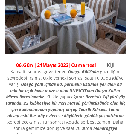
0
6
.Gün |
21
Mayıs
202
2
|
Cumartesi
KİJİ
Kahvaltı sonrası güverteden
Onega Gölü’nün
güzelliğini
seyredebilirsiniz. Öğle yemeği sonrası saat 16:00’da
Kiji
’ye
varış.
Onega gölü içinde 60. paralelin üstünde yer alan bu
ada bir açık hava müzesi olup UNESCO’nun Dünya Kültür
Mirası listesindedir
. Kiji’de yapacağımız
ücretsiz Kiji yürüyüş
turunda
;
22 kubbesiyle bir Peri masalı görüntüsünde olan hiç
çivi kullanılmadan yapılmış ahşap Tecelli Kilisesi, tümü
ahşap eski Rus köy evleri
ve
köylülerin günlük yaşantılarını
görebileceksiniz. Tur sonrası Ada’da serbest zaman. Daha
sonra gemimize dönüş ve saat 20:00’da
Mandrogi’ye