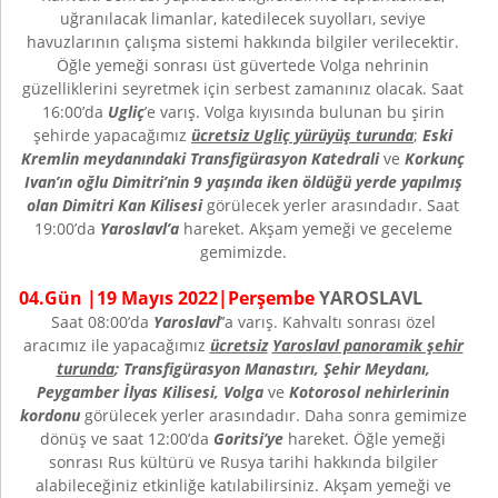
uğranılacak limanlar, katedilecek suyolları, seviye
havuzlarının çalışma sistemi hakkında bilgiler verilecektir.
Öğle yemeği sonrası üst güvertede Volga nehrinin
güzelliklerini seyretmek için serbest zamanınız olacak. Saat
16:00’da
Ugliç
’e varış. Volga kıyısında bulunan bu şirin
şehirde yapacağımız
ücretsiz Ugliç yürüyüş turunda
;
Eski
Kremlin meydanındaki Transfigürasyon Katedrali
ve
Korkunç
Ivan’ın oğlu Dimitri’nin 9 yaşında iken öldüğü yerde yapılmış
olan Dimitri Kan Kilisesi
görülecek yerler arasındadır. Saat
19:00’da
Yaroslavl’a
hareket. Akşam yemeği ve geceleme
gemimizde.
0
4
.Gün |
19 Mayıs
202
2
|
Perşembe
YAROSLAVL
Saat 08:00’da
Yaroslavl
’’a varış. Kahvaltı sonrası özel
aracımız ile yapacağımız
ücretsiz
Yaroslavl panoramik şehir
turunda
; Transfigürasyon Manastırı, Şehir Meydanı,
Peygamber İlyas Kilisesi, Volga
ve
Kotorosol nehirlerinin
kordonu
görülecek yerler arasındadır. Daha sonra gemimize
dönüş ve saat 12:00’da
Goritsi’ye
hareket. Öğle yemeği
sonrası Rus kültürü ve Rusya tarihi hakkında bilgiler
alabileceğiniz etkinliğe katılabilirsiniz. Akşam yemeği ve