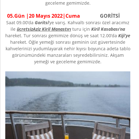
geceleme gemimizde.
0
5
.Gün |
20 Mayıs
20
22
|
Cuma
GORİTSİ
Saat 09.00’da
Goritsi
’ye varış. Kahvaltı sonrası özel aracımız
ile
ücretsiz
Aziz Kiril Manastırı
turu için
Kiril Kasabası’na
hareket. Tur sonrası gemimize dönüş ve saat 12.00’da
Kiji’ye
hareket. Öğle yemeği sonrası geminin üst güvertesinde
kahvelerinizi yudumlayarak nehir kıyısı boyunca adeta tablo
görünümündeki manzaraları seyredebilirsiniz. Akşam
yemeği ve geceleme gemimizde.