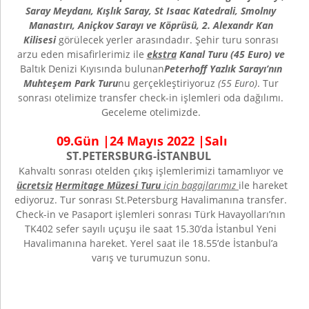
Saray Meydanı, Kışlık Saray, St Isaac Katedrali, Smolnıy
Manastırı, Aniçkov Sarayı ve Köprüsü, 2. Alexandr Kan
Kilisesi
görülecek yerler arasındadır. Şehir turu sonrası
arzu eden misafirlerimiz ile
ekstra
Kanal Turu (45 Euro) ve
Baltık Denizi Kıyısında bulunan
Peterhoff Yazlık Sarayı’nın
Muhteşem Park
Turu
nu gerçekleştiriyoruz
(55 Euro)
. Tur
sonrası otelimize transfer check-in işlemleri oda dağılımı.
Geceleme otelimizde.
09.Gün |24 Mayıs 2022 |Salı
ST.PETERSBURG-İSTANBUL
Kahvaltı sonrası otelden çıkış işlemlerimizi tamamlıyor ve
ücretsiz
Hermitage Müzesi Turu
için bagajlarımız
ile hareket
ediyoruz. Tur sonrası St.Petersburg Havalimanına transfer.
Check-in ve Pasaport işlemleri sonrası Türk Havayolları’nın
TK402 sefer sayılı uçuşu ile saat 15.30’da İstanbul Yeni
Havalimanına hareket. Yerel saat ile 18.55’de İstanbul’a
varış ve turumuzun sonu.