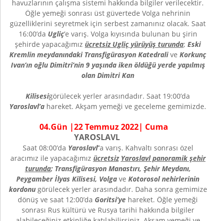
havuzlarının çalışma sistemi hakkında bilgiler verilecektir.
Öğle yemeği sonrası üst güvertede Volga nehrinin
güzelliklerini seyretmek için serbest zamanınız olacak. Saat
16:00’da
Ugliç
’e varış. Volga kıyısında bulunan bu şirin
şehirde yapacağımız
ücretsiz Ugliç yürüyüş turunda
;
Eski
Kremlin meydanındaki Transfigürasyon Katedrali
ve
Korkunç
Ivan’ın oğlu Dimitri’nin 9 yaşında iken öldüğü yerde yapılmış
olan Dimitri Kan
Kilisesi
görülecek yerler arasındadır. Saat 19:00’da
Yaroslavl’a
hareket. Akşam yemeği ve geceleme gemimizde.
0
4
.Gün |
22 Temmuz
202
2
|
Cuma
YAROSLAVL
Saat 08:00’da
Yaroslavl
’’a varış. Kahvaltı sonrası özel
aracımız ile yapacağımız
ücretsiz
Yaroslavl panoramik şehir
turunda
; Transfigürasyon Manastırı, Şehir Meydanı,
Peygamber İlyas Kilisesi, Volga
ve
Kotorosol nehirlerinin
kordonu
görülecek yerler arasındadır. Daha sonra gemimize
dönüş ve saat 12:00’da
Goritsi’ye
hareket. Öğle yemeği
sonrası Rus kültürü ve Rusya tarihi hakkında bilgiler
alabileceğiniz etkinliğe katılabilirsiniz. Akşam yemeği ve