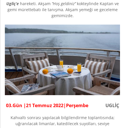
Ugliç’e
hareketi. Akşam
‘’Hoş geldiniz’’
kokteylinde Kaptan ve
gemi mürettebatı ile tanışma. Akşam yemeği ve geceleme
gemimizde.
0
3
.Gün |
21 Temmuz
202
2
|
Perşembe
UGLİÇ
Kahvaltı sonrası yapılacak bilgilendirme toplantısında;
uğranılacak limanlar, katedilecek suyolları, seviye