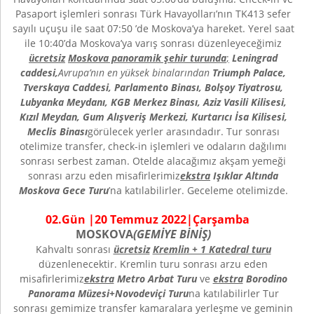
Pasaport işlemleri sonrası Türk Havayolları’nın TK413 sefer
sayılı uçuşu ile saat 07:50 ’de Moskova’ya hareket. Yerel saat
ile 10:40’da Moskova’ya varış sonrası düzenleyeceğimiz
ücretsiz
Moskova panoramik şehir turunda
;
Leningrad
caddesi,
Avrupa’nın en yüksek binalarından
Triumph Palace,
Tverskaya Caddesi, Parlamento Binası, Bolşoy Tiyatrosu,
Lubyanka Meydanı, KGB Merkez Binası, Aziz Vasili Kilisesi,
Kızıl Meydan, Gum Alışveriş Merkezi, Kurtarıcı İsa Kilisesi,
Meclis Binası
görülecek yerler arasındadır. Tur sonrası
otelimize transfer, check-in işlemleri ve odaların dağılımı
sonrası serbest zaman. Otelde alacağımız akşam yemeği
sonrası arzu eden misafirlerimiz
ekstra
Işıklar Altında
Moskova Gece Turu
’na katılabilirler. Geceleme otelimizde.
0
2
.Gün |
20 Temmuz
202
2
|
Çarşamba
MOSKOVA
(GEMİYE BİNİŞ)
Kahvaltı sonrası
ücretsiz
Kremlin + 1 Katedral turu
düzenlenecektir. Kremlin turu sonrası arzu eden
misafirlerimiz
ekstra
Metro Arbat Turu
ve
ekstra
Borodino
Panorama Müzesi+Novodeviçi
Turu
na katılabilirler Tur
sonrası gemimize transfer kamaralara yerleşme ve geminin