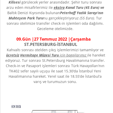
Kilisesi
görülecek yerler arasındadır. Şehir turu sonrası
arzu eden misafirlerimiz ile
ekstra
Kanal Turu (45 Euro) ve
Baltık Denizi Kıyısında bulunan
Peterhoff Yazlık Sarayı’nın
Muhteşem Park
Turu
nu gerçekleştiriyoruz
(55 Euro)
. Tur
sonrası otelimize transfer check-in işlemleri oda dağılımı.
Geceleme otelimizde.
09.Gün |27 Temmuz 2022 |Çarşamba
ST.PETERSBURG-İSTANBUL
Kahvaltı sonrası otelden çıkış işlemlerimizi tamamlıyor ve
ücretsiz
Hermitage Müzesi Turu
için bagajlarımız
ile hareket
ediyoruz. Tur sonrası St.Petersburg Havalimanına transfer.
Check-in ve Pasaport işlemleri sonrası Türk Havayolları’nın
TK402 sefer sayılı uçuşu ile saat 15.30’da İstanbul Yeni
Havalimanına hareket. Yerel saat ile 18.55’de İstanbul’a
varış ve turumuzun sonu.