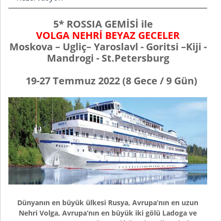
5* ROSSIA GEMİSİ
ile
VOLGA
NEHRİ
BEYAZ GECELER
Moskova –
Ugliç
–
Yaroslavl -
Goritsi –
Kiji -
Mandrogi
-
St.Petersburg
19-27 Temmuz
202
2
(
8
Gece /
9
Gün)
Dünyanın en büyük ülkesi Rusya, Avrupa’nın en uzun
Nehri Volga, Avrupa’nın en büyük iki gölü Ladoga ve