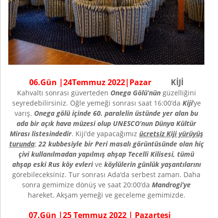
0
6
.Gün |
24
Temmuz
202
2
|
Pazar
KİJİ
Kahvaltı sonrası güverteden
Onega Gölü’nün
güzelliğini
seyredebilirsiniz. Öğle yemeği sonrası saat 16:00’da
Kiji
’ye
varış.
Onega gölü içinde 60. paralelin üstünde yer alan bu
ada bir açık hava müzesi olup UNESCO’nun Dünya Kültür
Mirası listesindedir
. Kiji’de yapacağımız
ücretsiz Kiji yürüyüş
turunda
;
22 kubbesiyle bir Peri masalı görüntüsünde olan hiç
çivi kullanılmadan yapılmış ahşap Tecelli Kilisesi, tümü
ahşap eski Rus köy evleri
ve
köylülerin günlük yaşantılarını
görebileceksiniz. Tur sonrası Ada’da serbest zaman. Daha
sonra gemimize dönüş ve saat 20:00’da
Mandrogi’ye
hareket. Akşam yemeği ve geceleme gemimizde.
07.Gün |25 Temmuz 2022 | Pazartesi