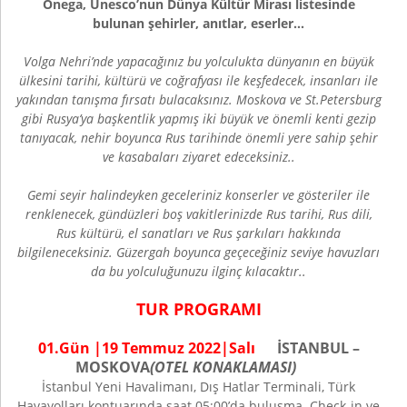
Onega, Unesco’nun Dünya Kültür Mirası listesinde
bulunan şehirler, anıtlar, eserler…
Volga Nehri’nde yapacağınız bu yolculukta dünyanın en büyük
ülkesini tarihi, kültürü ve coğrafyası ile keşfedecek, insanları ile
yakından tanışma fırsatı bulacaksınız. Moskova ve St.Petersburg
gibi Rusya’ya başkentlik yapmış iki büyük ve önemli kenti gezip
tanıyacak, nehir boyunca Rus tarihinde önemli yere sahip şehir
ve kasabaları ziyaret edeceksiniz..
Gemi seyir halindeyken geceleriniz konserler ve gösteriler ile
renklenecek, gündüzleri boş vakitlerinizde Rus tarihi, Rus dili,
Rus kültürü, el sanatları ve Rus şarkıları hakkında
bilgileneceksiniz. Güzergah boyunca geçeceğiniz seviye havuzları
da bu yolculuğunuzu ilginç kılacaktır..
TUR PROGRAMI
01.Gün |
19 Temmuz
202
2
|
Salı
İSTANBUL ­–
MOSKOVA
(OTEL KONAKLAMASI)
İstanbul Yeni Havalimanı, Dış Hatlar Terminali, Türk
Havayolları kontuarında saat 05:00’da buluşma. Check-in ve