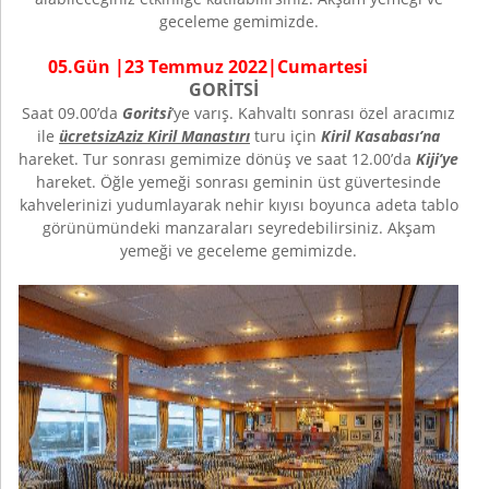
geceleme gemimizde.
0
5
.Gün |
23 Temmuz
20
22
|
Cumartesi
GORİTSİ
Saat 09.00’da
Goritsi
’ye varış. Kahvaltı sonrası özel aracımız
ile
ücretsiz
Aziz Kiril Manastırı
turu için
Kiril Kasabası’na
hareket. Tur sonrası gemimize dönüş ve saat 12.00’da
Kiji’ye
hareket. Öğle yemeği sonrası geminin üst güvertesinde
kahvelerinizi yudumlayarak nehir kıyısı boyunca adeta tablo
görünümündeki manzaraları seyredebilirsiniz. Akşam
yemeği ve geceleme gemimizde.