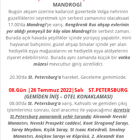
MANDROGİ
Bugün akşam üzerine kadarüst güvertede Volga nehrinin
güzelliklerini seyretmek için serbest zamanınız olacaksaat
17.00’da
Mandrogi’
ye varış.
Rengârenk Rus ahşap evlerinin
yer aldığı yemyeşil bir köy olan Mandrogi
’de serbest zaman.
Burada açık havada yeşillikler içinde yürüyüş yapabilir, mini
hayvanat bahçesini, güzel ahşap binalar içinde yer alan
hediyelik eşya mağazalarını ve hediyelik eşya atölyelerini
ziyaret edebilirsiniz. Burada aynı zamanda küçük bir
votka
müzesi
mevcuttur
(giriş ücretlidir)
.
20.30’da
St. Petersburg’a
hareket. Geceleme gemimizde.
08.Gün |26 Temmuz 2022|Salı ST.PETERSBURG
(GEMİDEN İNİŞ – OTEL KONAKLAMASI)
08.00’da
St. Petersburg’a
varış. Kahvaltı ve gemiden çıkış
işlemlerimiz sonrası, özel aracımız ile yapacağımız
ücretsiz
St.Petersburg panoramik şehir turunda
; Alexandr Nevski
Manastırı, Nevski Prospekt caddesi, Kont Strogonof Sarayı,
Saray Meydanı, Kışlık Saray, St Isaac Katedrali, Smolnıy
Manastırı, Aniçkov Sarayı ve Köprüsü, 2. Alexandr Kan