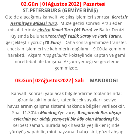
02
.Gün |
01
Ağustos
202
2
| Pazartesi
ST.PETERSBURG (GEMİYE BİNİŞ)
Otelde alacağımız kahvaltı ve çıkış işlemleri sonrası
ücretsiz
Hermitage Müzesi Turu
. Müze gezisi sonrası Arzu eden
misafirlerimiz
ekstra
Kanal Turu (45 Euro) ve
Baltık Denizi
Kıyısında bulunan
Peterhoff Yazlık Saray ve Park
Turu
nu
gerçekleştiriyoruz
(
70 Euro
).
Daha sonra gemimize transfer,
check-in işlemleri ve kabinlerin dağılımı. 19.00’da geminin
hareketi. Akşam
‘’Hoş geldiniz’’
kokteylinde Kaptan ve gemi
mürettebatı ile tanışma. Akşam yemeği ve geceleme
gemimizde.
0
3
.Gün|
02
Ağustos
2022
| Salı
MANDROGI
Kahvaltı sonrası yapılacak bilgilendirme toplantısında;
uğranılacak limanlar, katedilecek suyolları, seviye
havuzlarının çalışma sistemi hakkında bilgiler verilecektir.
Saat 11:30’da
Mandrogi’
ye varış.
Rengârenk Rus ahşap
evlerinin yer aldığı yemyeşil bir köy olan Mandrogi
’de
serbest zaman. Burada açık havada yeşillikler içinde
yürüyüş yapabilir, mini hayvanat bahçesini, güzel ahşap