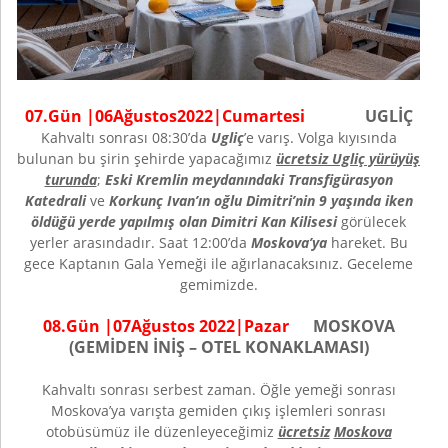
0
7
.Gün |
06
Ağustos
202
2
|
Cumartesi
UGLİÇ
Kahvaltı sonrası 08:30’da
Ugliç
’e varış. Volga kıyısında
bulunan bu şirin şehirde yapacağımız
ücretsiz Ugliç yürüyüş
turunda
;
Eski Kremlin meydanındaki Transfigürasyon
Katedrali
ve
Korkunç Ivan’ın oğlu Dimitri’nin 9 yaşında iken
öldüğü yerde yapılmış olan Dimitri Kan Kilisesi
görülecek
yerler arasındadır. Saat 12:00’da
Moskova’ya
hareket. Bu
gece Kaptanın Gala Yemeği ile ağırlanacaksınız. Geceleme
gemimizde.
0
8
.Gün |
07
Ağustos
202
2
|
Pazar
MOSKOVA
(GEMİDEN İNİŞ – OTEL KONAKLAMASI)
Kahvaltı sonrası serbest zaman. Öğle yemeği sonrası
Moskova’ya varışta gemiden çıkış işlemleri sonrası
otobüsümüz ile düzenleyeceğimiz
ücretsiz
Moskova