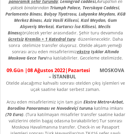
panoramik şehir turunda
;
Leningrad caddesi,
Avrupa’nın en
yüksek binalarından
Triumph Palace, Tverskaya Caddesi,
Parlamento Binası, Bolşoy Tiyatrosu, Lubyanka Meydanı, KGB
Merkez Binası, Aziz Vasili Kilisesi, Kızıl Meydan, Gum
Alışveriş Merkezi, Kurtarıcı İsa Kilisesi, Meclis
Binası
görülecek yerler arasındadır. Şehir turu devamında
ücretsiz
Kremlin + 1 Katedral turu
düzenlenecektir. Daha
sonra otelimize transfer oluyoruz. Otelde akşam yemeği
sonrası arzu eden misafirlerimiz
ekstra
Işıklar Altında
Moskova Gece Turu
’na katılabilirler. Geceleme otelimizde.
09
.Gün |
08 Ağustos
202
2
|
Pazartesi
MOSKOVA
– İSTANBUL
Otelde alacağımız kahvaltı sonrası otelden çıkış işlemleri ve
uçak saatine kadar serbest zaman.
Arzu eden misafirlerimiz için tam gün
Ekstra Metro+Arbat,
Borodino Panoraması ve Novodeviçi turu
na
katılma imkanı
(70 Euro)
. (Tura katılmayan misafirler transfer saatine kadar
valizlerini otelin bagaj odasına bırakabilirler) Tur sonrası
Moskova Havalimanına transfer. Check-in ve Pasaport
işlemleri sonrası Türk Havayolları’nın TK416 sefer sayılı