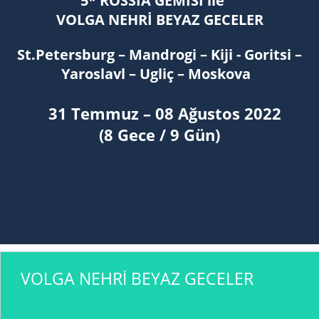
5* ROSSIA GEMİSİ ile
VOLGA NEHRİ BEYAZ GECELER
St.Petersburg
–
Mandrogi – Kiji -
Goritsi
–
Yaroslavl
–
Ugliç
–
Moskova
31 Temmuz – 08 Ağustos
202
2
(
8
Gece /
9 Gün)
VOLGA NEHRİ BEYAZ GECELER