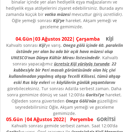
binalar içinde yer alan hediyelik eşya mağazalarını ve
hediyelik eşya atölyelerini ziyaret edebilirsiniz. Burada aynı
zamanda küçük bir
votka müzesi
mevcuttur
(giriş ücretlidir)
.
Öğle yemeği sonrası
Kiji’ye
hareket. Akşam yemeği ve
geceleme gemimizde.
04.Gün|03 Ağustos 2022| Çarşamba
KİJİ
Kahvaltı sonrası
Kiji
’ye varış.
Onega gölü içinde 60. paralelin
üstünde yer alan bu ada bir açık hava müzesi olup
UNESCO’nun Dünya Kültür Mirası listesindedir
. Kahvaltı
sonrası yapacağımız
ücretsiz Kiji yürüyüş turunda
;
22
kubbesiyle bir Peri masalı görüntüsünde olan hiç çivi
kullanılmadan yapılmış ahşap Tecelli Kilisesi, tümü ahşap
eski Rus köy evleri
ve
köylülerin günlük yaşantılarını
görebileceksiniz. Tur sonrası Ada’da serbest zaman. Daha
sonra gemimize dönüş ve saat 12:00’da
Goritsi’ye
hareket.
Öğleden sonra güverteden
Onega Gölü’nün
güzelliğini
seyredebilirsiniz Öğle, Akşam yemeği ve geceleme
gemimizde.
05.Gün |04 Ağustos 2022| Perşembe
GORİTSİ
Kahvaltı sonrası gemide serbest zaman. Saat 12:00’da
Goritsi
’ye varış. Özel aracımız ile
ücretsiz
Aziz Kiril Manastırı