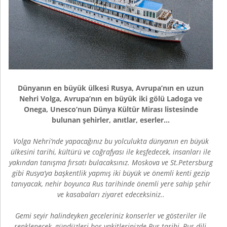
Dünyanın en büyük ülkesi Rusya, Avrupa’nın en uzun
Nehri Volga, Avrupa’nın en büyük iki gölü Ladoga ve
Onega, Unesco’nun Dünya Kültür Mirası listesinde
bulunan şehirler, anıtlar, eserler…
Volga Nehri’nde yapacağınız bu yolculukta dünyanın en büyük
ülkesini tarihi, kültürü ve coğrafyası ile keşfedecek, insanları ile
yakından tanışma fırsatı bulacaksınız. Moskova ve St.Petersburg
gibi Rusya’ya başkentlik yapmış iki büyük ve önemli kenti gezip
tanıyacak, nehir boyunca Rus tarihinde önemli yere sahip şehir
ve kasabaları ziyaret edeceksiniz..
Gemi seyir halindeyken geceleriniz konserler ve gösteriler ile
renklenecek, gündüzleri boş vakitlerinizde Rus tarihi, Rus dili,