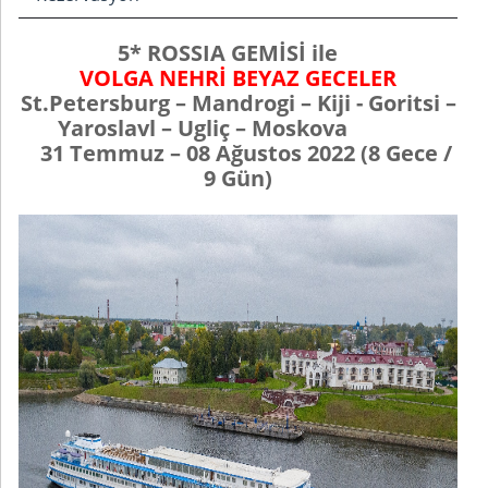
5* ROSSIA GEMİSİ ile
VOLGA
NEHRİ
BEYAZ GECELER
St.Petersburg
–
Mandrogi – Kiji -
Goritsi
–
Yaroslavl
–
Ugliç
–
Moskova
31 Temmuz – 08 Ağustos
202
2
(
8
Gece /
9 Gün)