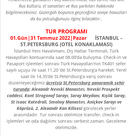
Rus kültürü, el sanatları ve Rus şarkıları hakkında
bilgileneceksiniz. Güzergah boyunca geçeceğiniz seviye havuzları
da bu yolculuğunuzu ilginç kılacaktır..
TUR PROGRAMI
01.Gün|
31 Temmuz
202
2
|
Pazar
İSTANBUL ­–
ST.PETERSBURG (OTEL KONAKLAMASI)
İstanbul Yeni Havalimanı, Dış Hatlar Terminali, Türk
Havayolları kontuarında saat 08.00’da buluşma. Check-in ve
Pasaport işlemleri sonrası Türk Havayolları’nın TK401 sefer
sayılı uçuşu ile saat 11.20 ’de St.Petersburg’a hareket. Yerel
saat ile 14.35’de St.Petersburg’a varış sonrası
düzenleyeceğimiz
ücretsiz
St.Petersburg panoramik şehir
turunda
; Alexandr Nevski Manastırı, Nevski Prospekt
caddesi, Kont Strogonof Sarayı, Saray Meydanı, Kışlık Saray,
St Isaac Katedrali, Smolnıy Manastırı, Aniçkov Sarayı ve
Köprüsü, 2. Alexandr Kan Kilisesi
görülecek yerler
arasındadır. Tur sonrası otelimize transfer, check-in
işlemleri ve oda dağılımı sonrası serbest zaman. Geceleme
otelimizde.