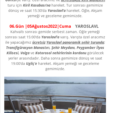
turu için
Kiril Kasabası’na
hareket. Tur sonrası gemimize
dönüş ve saat 15:30’da
Yaroslavl’a
hareket. Öğle, Akşam
yemeği ve geceleme gemimizde.
0
6
.Gün |
05
Ağustos
202
2
|
Cuma
YAROSLAVL
Kahvaltı sonrası gemide serbest zaman. Öğle yemeği
sonrası saat 15:00’da
Yaroslavl’a
varış. Varışta özel aracımız
ile yapacağımız
ücretsiz
Yaroslavl panoramik şehir turunda
;
Transfigürasyon Manastırı, Şehir Meydanı, Peygamber İlyas
Kilisesi, Volga
ve
Kotorosol nehirlerinin kordonu
görülecek
yerler arasındadır. Daha sonra gemimize dönüş ve saat
19:00’da
Ugliç’e
hareket. Akşam yemeği ve geceleme
gemimizde.