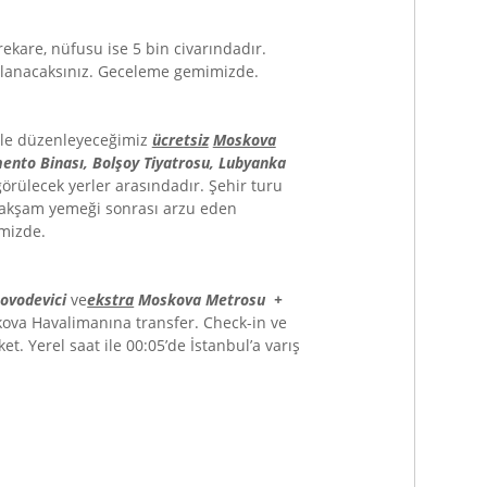
ekare, nüfusu ise 5 bin civarındadır.
rlanacaksınız. Geceleme gemimizde.
 ile düzenleyeceğimiz
ücretsiz
Moskova
ento Binası, Bolşoy Tiyatrosu, Lubyanka
görülecek yerler arasındadır. Şehir turu
 akşam yemeği sonrası arzu eden
imizde.
ovodevici
ve
ekstra
Moskova Metrosu +
ova Havalimanına transfer. Check-in ve
t. Yerel saat ile 00:05’de İstanbul’a varış