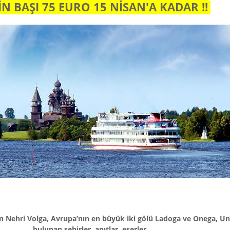
N BAŞI 75 EURO 15 NİSAN'A KADAR !!
 Nehri Volga, Avrupa’nın en büyük iki gölü Ladoga ve Onega, Un
bulunan şehirler, anıtlar, eserler…