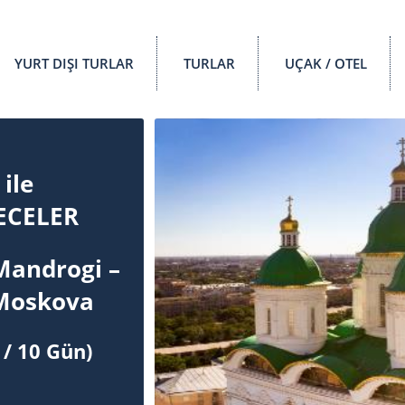
YURT DIŞI TURLAR
TURLAR
UÇAK / OTEL
ile
ECELER
Mandrogi –
– Moskova
 /
10
Gün)