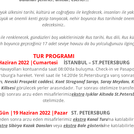
k ülkesini tarihi, kültürü ve coğrafyası ile keşfedecek, insanları ile y
büyük ve önemli kenti gezip tanıyacak, nehir boyunca Rus tarihinde öneml
edeceksiniz..
ile renklenecek, gündüzleri boş vakitlerinizde Rus tarihi, Rus dili, Rus k
ah boyunca geçeceğiniz 17 adet seviye havuzu da bu yolculuğunuzu ilginç 
TUR PROGRAMI
aziran
202
2
|
Cumartesi
İSTANBUL ­–
ST.PETERSBURG
 Havayolları kontuarında saat 08:00’da buluşma. Check-in ve Pasapor
ersburg’a hareket. Yerel saat ile 14:20’de St.Petersburg’a varış sonr
ı, Nevski Prospekt caddesi, Kont Strogonof Sarayı, Saray Meydanı, Kı
Kilisesi
görülecek yerler arasındadır. Tur sonrası otelimize transfer
ği sonrası arzu eden misafirlerimiz
ekstra
Işıklar Altında St.Peter
otelimizde.
Gün |
19
Haziran
202
2
|
Pazar
ST. PETERSBURG
eden sonra arzu eden misafirlerimiz
ekstra
Kanal Turu
’na katılabil
stra
Sibirya Kazak Dansları
veya
ekstra
Bale gösterisi
ne katılabilirl