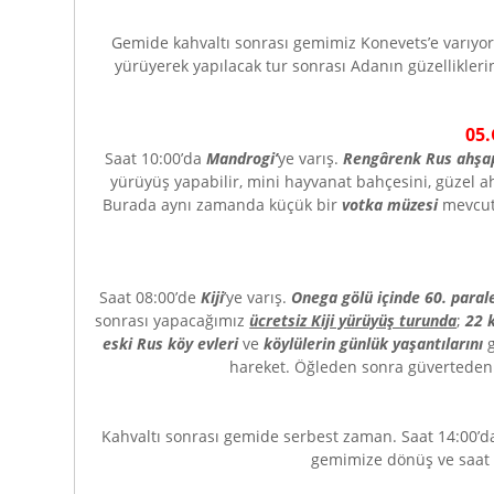
Gemide kahvaltı sonrası gemimiz Konevets’e varıyor
yürüyerek yapılacak tur sonrası Adanın güzellikler
0
5
Saat 10:00’da
Mandrogi’
ye varış.
Rengârenk Rus ahşap 
yürüyüş yapabilir, mini hayvanat bahçesini, güzel ahş
Burada aynı zamanda küçük bir
votka müzesi
mevcu
Saat 08:00’de
Kiji
’ye varış.
Onega gölü içinde 60. paral
sonrası yapacağımız
ücretsiz Kiji yürüyüş turunda
;
22 
eski Rus köy evleri
ve
köylülerin günlük yaşantılarını
g
hareket. Öğleden sonra güvertede
Kahvaltı sonrası gemide serbest zaman. Saat 14:00’
gemimize dönüş ve saat