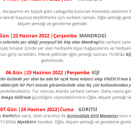
. Avrupa’nın en büyük gölü Ladoga’da bulunan Konevets adasının %8
ini kendi başınıza keşfetmeniz için serbest zaman. Öğle yemeği ge
Akşam yemeği ve geceleme gemide.
.Gün |
22
Haziran
202
2
|
Çarşamba
MANDROGİ
evlerinin yer aldığı yemyeşil bir köy olan Mandrogi
’de serbest zama
ap binalar içinde yer alan hediyelik eşya mağazalarını ve hediyelik 
ttur
(giriş ücretlidir)
. Piknik şeklinde öğle yemeği sonrası 15:00’da
Ki
gemimizde.
0
6
.Gün
|
23 Haziran
202
2
|
Perşembe
KİJİ
elin üstünde yer alan bu ada bir açık hava müzesi olup UNESCO’nun D
kubbesiyle bir Peri masalı görüntüsünde olan hiç çivi kullanılmadan y
örebileceksiniz. Tur sonrası Ada’da serbest zaman. Daha sonra ge
n
Onega Gölü’nün
güzelliğini seyredebilirsiniz Öğle, Akşam yemeği 
0
7
.Gün |
24
Haziran
202
2
|
Cuma
GORİTSİ
da
Goritsi
’ye varış. Özel aracımız ile
ücretsiz
Aziz Kiril Manastırı
turu i
 17:00’da
Myshkin’e
hareket. Öğle, Akşam yemeği ve geceleme 