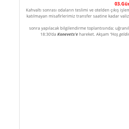
03.Gü
Kahvaltı sonrası odaların teslimi ve otelden çıkış işle
katılmayan misafirlerimiz transfer saatine kadar vali
sonra yapılacak bilgilendirme toplantısında; uğranıla
18:30’da
Konevets’e
hareket. Akşam
‘’Hoş geldin