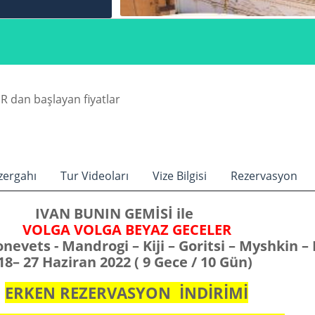
R dan başlayan fiyatlar
zergahı
Tur Videoları
Vize Bilgisi
Rezervasyon
IVAN BUNIN GEMİSİ
ile
VOLGA VOLGA BEYAZ GECELER
nevets - Mandrogi – Kiji – Goritsi – Myshkin 
18
– 27 Haziran
202
2
(
9
Gece /
10
Gün)
ERKEN REZERVASYON İNDİRİMİ