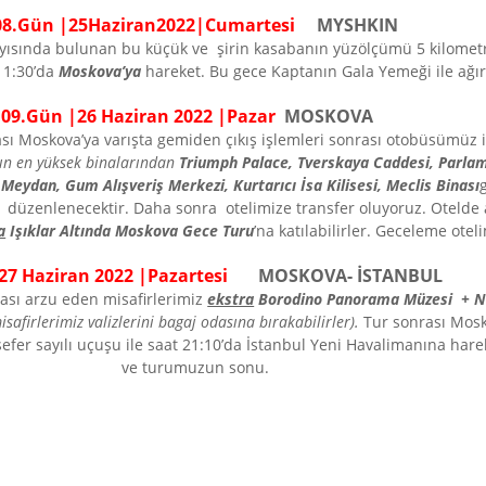
0
8
.Gün |
25
Haziran
202
2
|
Cumartesi
MYSHKIN
kıyısında bulunan bu küçük ve şirin kasabanın yüzölçümü 5 kilometr
11:30’da
Moskova’ya
hareket. Bu gece Kaptanın Gala Yemeği ile ağı
0
9
.Gün |
26
Haziran
202
2
|
Pazar
MOSKOVA
sı Moskova’ya varışta gemiden çıkış işlemleri sonrası otobüsümüz
ın en yüksek binalarından
Triumph Palace, Tverskaya Caddesi, Parlam
l Meydan, Gum Alışveriş Merkezi, Kurtarıcı İsa Kilisesi, Meclis Binası
düzenlenecektir. Daha sonra otelimize transfer oluyoruz. Otelde
a
Işıklar Altında Moskova Gece Turu
’na katılabilirler. Geceleme otel
27
Haziran
202
2
|
Pazartesi
MOSKOVA
- İSTANBUL
rası arzu eden misafirlerimiz
ekstra
Borodino Panorama Müzesi + N
safirlerimiz valizlerini bagaj odasına bırakabilirler).
Tur sonrası Mosk
efer sayılı uçuşu ile saat 21:10’da İstanbul Yeni Havalimanına hareke
ve turumuzun sonu.