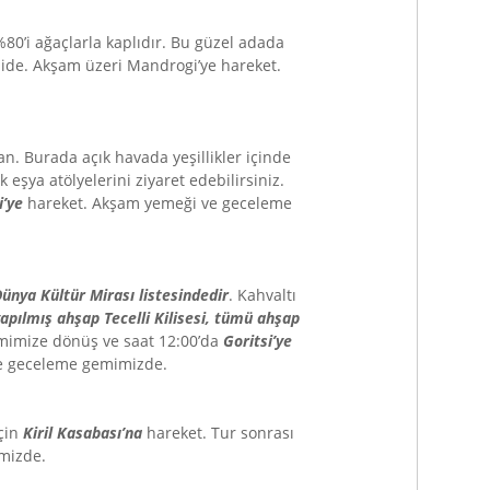
0’i ağaçlarla kaplıdır. Bu güzel adada
mide. Akşam üzeri Mandrogi’ye hareket.
n. Burada açık havada yeşillikler içinde
eşya atölyelerini ziyaret edebilirsiniz.
ji’ye
hareket. Akşam yemeği ve geceleme
ünya Kültür Mirası listesindedir
. Kahvaltı
apılmış ahşap Tecelli Kilisesi, tümü ahşap
mimize dönüş ve saat 12:00’da
Goritsi’ye
ve geceleme gemimizde.
çin
Kiril Kasabası’na
hareket. Tur sonrası
gemimizde.