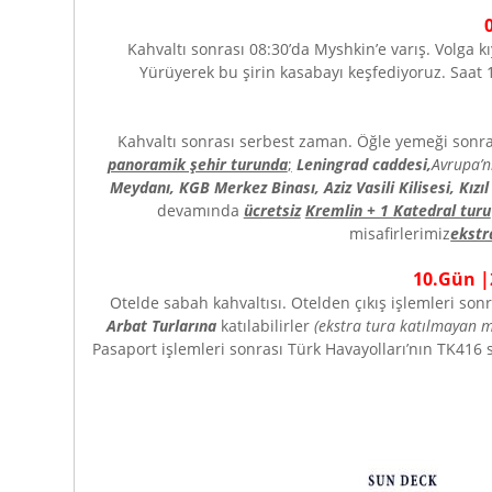
Kahvaltı sonrası 08:30’da Myshkin’e varış. Volga 
Yürüyerek bu şirin kasabayı keşfediyoruz. Saat 
Kahvaltı sonrası serbest zaman. Öğle yemeği sonra
panoramik şehir turunda
;
Leningrad caddesi,
Avrupa’n
Meydanı, KGB Merkez Binası, Aziz Vasili Kilisesi, Kızı
devamında
ücretsiz
Kremlin + 1 Katedral turu
misafirlerimiz
ekstr
10
.Gün |
Otelde sabah kahvaltısı. Otelden çıkış işlemleri son
Arbat Turlarına
katılabilirler
(ekstra tura katılmayan mi
Pasaport işlemleri sonrası Türk Havayolları’nın TK416 s