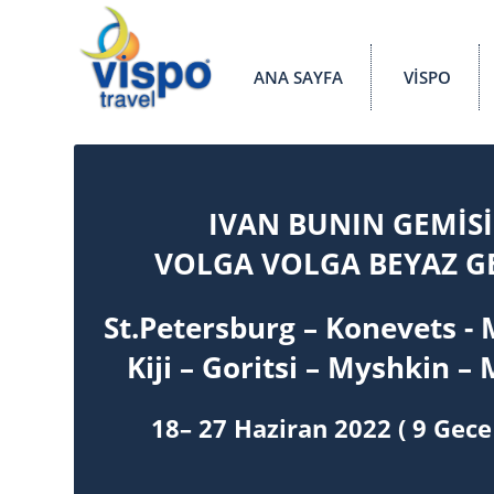
ANA SAYFA
VİSPO
IVAN BUNIN GEMİSİ 
VOLGA VOLGA BEYAZ G
St.Petersburg
– Konevets - 
Kiji – Goritsi – Myshkin 
18
– 27 Haziran
202
2
(
9
Gece