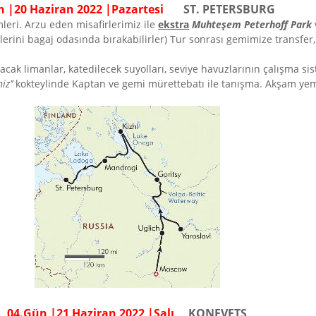
n |2
0
Haziran
202
2
|
Pazar
tesi
ST. PETERSBURG
mleri. Arzu eden misafirlerimiz ile
ekstra
Muhteşem Peterhoff Park
zlerini bagaj odasında bırakabilirler) Tur sonrası gemimize transfe
cak limanlar, katedilecek suyolları, seviye havuzlarının çalışma sist
iz’’
kokteylinde Kaptan ve gemi mürettebatı ile tanışma. Akşam
04.Gün |21 Haziran 2022 |Salı
KONEVETS