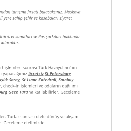
akından tanışma fırsatı bulacaksınız. Moskova
i yere sahip şehir ve kasabaları ziyaret
ültürü, el sanatları ve Rus şarkıları hakkında
kılacaktır..
t işlemleri sonrası Türk Havayolları’nın
ası yapacağımız
ücretsiz
St.Petersburg
şlık Saray, St Isaac Katedrali, Smolnıy
, check-in işlemleri ve odaların dağılımı
sburg Gece Turu
’na katılabilirler. Geceleme
irler. Turlar sonrası otele dönüş ve akşam
er. Geceleme otelimizde.