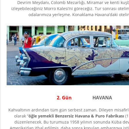
Devrim Meydanı, Colomb Mezarlığı, Miramar ve kenti kuşb
izleyebileceğiniz Morro Kalesi’ni göreceğiz. Tur sonrası oteli
odalarımıza yerleşme. Konaklama Havana’daki oteli
2. Gün
HAVANA
Kahvaltının ardından tüm gün serbest zaman. Dileyen misafirl
olarak “
öğle yemekli Benzersiz Havana & Puro Fabrikası
(
düzenlenecek. Bu turumuza 1958 yılının sonunda Küba de
Amerika’dan ithal edilmiş, daha sonra konulan ambargoya ist