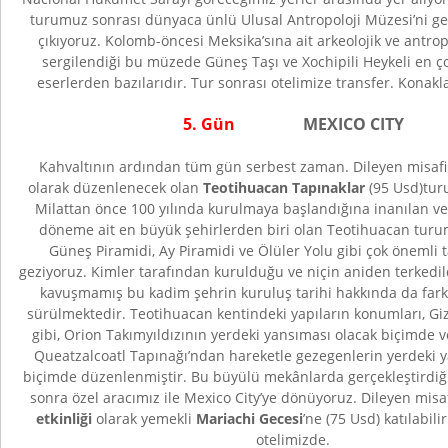
turumuz sonrası dünyaca ünlü Ulusal Antropoloji Müzesi’ni g
çıkıyoruz. Kolomb-öncesi Meksika’sına ait arkeolojik ve antrop
sergilendiği bu müzede Güneş Taşı ve Xochipili Heykeli en ç
eserlerden bazılarıdır. Tur sonrası otelimize transfer. Konak
5. Gün
MEXICO CITY
Kahvaltının ardından tüm gün serbest zaman. Dileyen misafi
olarak düzenlenecek olan
Teotihuacan Tapınaklar
(95 Usd)turu
Milattan önce 100 yılında kurulmaya başlandığına inanılan v
döneme ait en büyük şehirlerden biri olan Teotihuacan tur
Güneş Piramidi, Ay Piramidi ve Ölüler Yolu gibi çok önemli ta
geziyoruz. Kimler tarafından kurulduğu ve niçin aniden terkedild
kavuşmamış bu kadim şehrin kuruluş tarihi hakkında da farklı
sürülmektedir. Teotihuacan kentindeki yapıların konumları, Giz
gibi, Orion Takımyıldızının yerdeki yansıması olacak biçimde 
Queatzalcoatl Tapınağı’ndan hareketle gezegenlerin yerdeki 
biçimde düzenlenmiştir. Bu büyülü mekânlarda gerçekleştirdi
sonra özel aracımız ile Mexico City’ye dönüyoruz. Dileyen misa
etkinliği
olarak yemekli
Mariachi Gecesi
’ne (75 Usd) katılabil
otelimizde.