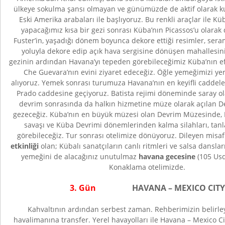
ülkeye sokulma şansı olmayan ve günümüzde de aktif olarak ku
Eski Amerika arabaları ile başlıyoruz. Bu renkli araçlar ile K
yapacağımız kısa bir gezi sonrası Küba’nın Picassos’u olarak 
Fuster’in, yaşadığı dönem boyunca dekore ettiği resimler, seram
yoluyla dekore edip açık hava sergisine dönüşen mahallesini
gezinin ardından Havana’yı tepeden görebileceğimiz Küba’nın 
Che Guevara’nın evini ziyaret edeceğiz. Öğle yemeğimizi ye
alıyoruz. Yemek sonrası turumuza Havana’nın en keyifli caddele
Prado caddesine geçiyoruz. Batista rejimi döneminde saray ol
devrim sonrasında da halkın hizmetine müze olarak açılan 
gezeceğiz. Küba’nın en büyük müzesi olan Devrim Müzesinde, 
savaşı ve Küba Devrimi dönemlerinden kalma silahları, tanla
görebileceğiz. Tur sonrası otelimize dönüyoruz. Dileyen misaf
etkinliği
olan; Kübalı sanatçıların canlı ritmleri ve salsa dansla
yemeğini de alacağınız unutulmaz
havana gecesine
(105 Usd)
Konaklama otelimizde.
3. Gün
HAVANA – MEXICO CITY
Kahvaltının ardından serbest zaman. Rehberimizin belirle
havalimanına transfer. Yerel havayolları ile Havana – Mexico C