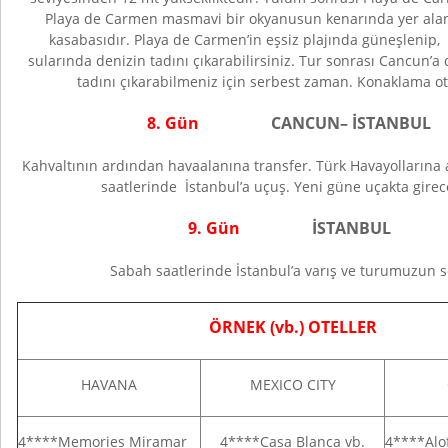
Playa de Carmen masmavi bir okyanusun kenarında yer alan, ş
kasabasıdır. Playa de Carmen’in eşsiz plajında güneşlenip,
sularında denizin tadını çıkarabilirsiniz. Tur sonrası Cancun’a
tadını çıkarabilmeniz için serbest zaman. Konaklama ot
8. Gün
CANCUN
– İSTANBUL
Kahvaltının ardından havaalanına transfer. Türk Havayollarına a
saatlerinde İstanbul’a uçuş. Yeni güne uçakta girece
9. Gün
İSTANBUL
Sabah saatlerinde İstanbul’a varış ve turumuzun 
ÖRNEK (vb.) OTELLER
HAVANA
MEXICO CITY
4****Memories Miramar
4****Casa Blanca vb.
4****Alof