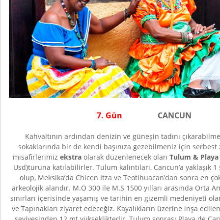
7. Gün
CANCUN
Kahvaltının ardından denizin ve güneşin tadını çıkarabilme
sokaklarında bir de kendi başınıza gezebilmeniz için serbest
misafirlerimiz
ekstra
olarak düzenlenecek olan
Tulum & Play
Usd)turuna katılabilirler. Tulum kalıntıları, Cancun’a yaklaşık 
olup, Meksika’da Chicen Itza ve Teotihuacan’dan sonra en çok
arkeolojik alandır. M.Ö 300 ile M.S 1500 yılları arasında Orta 
sınırları içerisinde yaşamış ve tarihin en gizemli medeniyeti ol
ve Tapınakları ziyaret edeceğiz. Kayalıkların üzerine inşa edile
seviyesinden 12 mt yüksekliktedir. Tulum sonrası Playa de Car