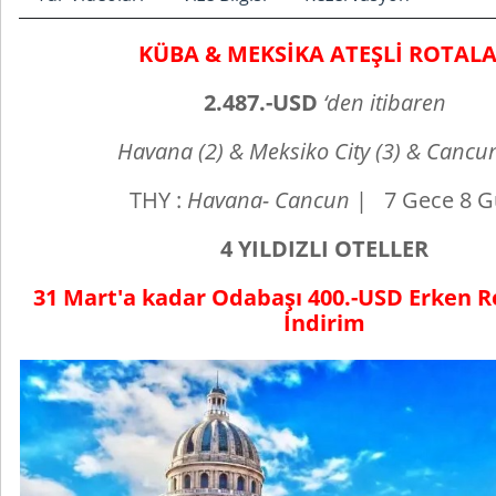
KÜBA & MEKSİKA ATEŞLİ ROTAL
2.487
.-USD
‘den itibaren
Havana (2) & Meksiko City (3) & Cancun
THY :
Havana- Cancun
| 7 Gece 8 G
4 YILDIZLI OTELLER
31 Mart'a kadar Odabaşı 400.-USD Erken 
İndirim