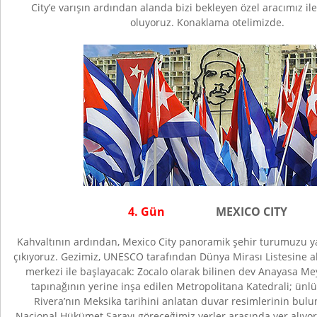
City’e varışın ardından alanda bizi bekleyen özel aracımız ile
oluyoruz. Konaklama otelimizde.
4. Gün
MEXICO CITY
Kahvaltının ardından, Mexico City panoramik şehir turumuzu 
çıkıyoruz. Gezimiz, UNESCO tarafından Dünya Mirası Listesine al
merkezi ile başlayacak: Zocalo olarak bilinen dev Anayasa Me
tapınağının yerine inşa edilen Metropolitana Katedrali; ünlü
Rivera’nın Meksika tarihini anlatan duvar resimlerinin bul
Nacional Hükümet Sarayı göreceğimiz yerler arasında yer alıyor