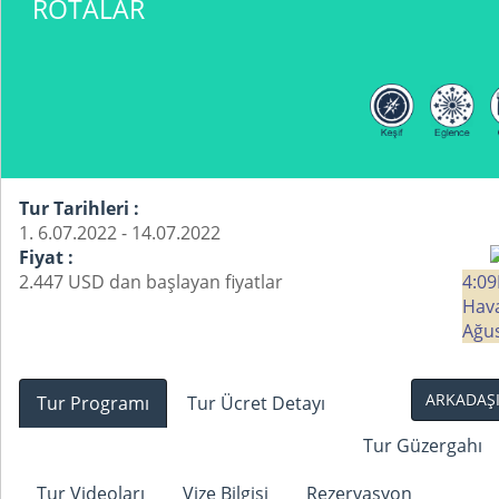
ROTALAR
Tur Tarihleri :
1. 6.07.2022 - 14.07.2022
Fiyat :
2.447 USD dan başlayan fiyatlar
4:09
Hav
Ağus
ARKADAŞI
Tur Programı
Tur Ücret Detayı
Tur Güzergahı
Tur Videoları
Vize Bilgisi
Rezervasyon