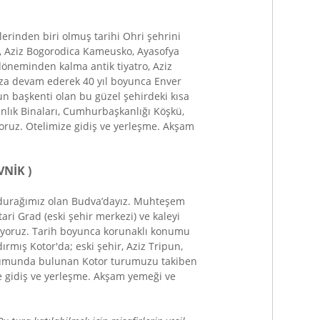
lerinden biri olmuş tarihi Ohri şehrini
i, Aziz Bogorodica Kameusko, Ayasofya
 döneminden kalma antik tiyatro, Aziz
uza devam ederek 40 yıl boyunca Enver
'un başkenti olan bu güzel şehirdeki kısa
nlık Binaları, Cumhurbaşkanlığı Köşkü,
oruz. Otelimize gidiş ve yerleşme. Akşam
VNİK )
k durağımız olan Budva’dayız. Muhteşem
ari Grad (eski şehir merkezi) ve kaleyi
liyoruz. Tarih boyunca korunaklı konumu
rmış Kotor'da; eski şehir, Aziz Tripun,
i durumunda bulunan Kotor turumuzu takiben
e gidiş ve yerleşme. Akşam yemeği ve