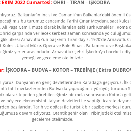
2 EKİM 2022 Cumartesi:
OHRİ – TİRAN – İŞKODRA
lıyoruz. Balkanlar’ın incisi ve Osmanlı’nın Balkanlar’daki önemli üs
apacağımız bu turumuz esnasında Tarihi Çınar Meydanı, saat kules
ı, Ali Paşa Camii, müze olarak kullanılan eski Türk Konakları, Roma
. Ohrid çarşısında verilecek serbest zaman sonrasında yolculuğum
ağlık ülkesi Arnavutluk’un başkenti Tiran'dayız. 1920'de Arnavutluk
 Kulesi, Ulusal Müze, Opera ve Bale Binası, Parlamento ve Başbaka
ğimiz yerler arasındadır. Arnavutluk şehri İşkodra’ya hareket ediy
yemeği ve geceleme otelimizde.
r:
İŞKODRA – BUDVA – KOTOR – TREBİNJE ( Ektra DUBRO
ılıyoruz. Dünyanın en genç devletlerinden Karadağ’a geçiyoruz. İl
en ünlü tatil merkezlerinden Budva'da yapacağımız yürüyüş turunda St
ik olarak tepeden görebileceğimiz bir mola sonrasında Kotor'a ge
 böylece ekonomisini İtalyan devletleri ile yaptığı ticarete dayandı
rlerden bazılarıdır. Tarih ve doğası ile turistik bir cazibe merkez
luğumuza devam ediyoruz. Otantik şehir olan Tribinje’deki otelimiz
geceleme otelimizde.