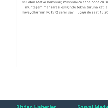
yer alan Matka Kanyonu; milyonlarca sene önce olu
muhteşem manzarası eşliğinde tekne turuna katılabi
Havayolları’nın PC1572 sefer sayılı uçağı ile saat 15.
Bizden Haberler
Sosyal Med