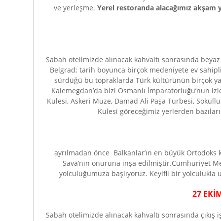
ve yerleşme.
Yerel restoranda alacağımız akşam
Sabah otelimizde alınacak kahvaltı sonrasında beyaz
Belgrad; tarih boyunca birçok medeniyete ev sahipli
sürdüğü bu topraklarda Türk kültürünün birçok ya
Kalemegdan’da bizi Osmanlı İmparatorluğu’nun izleri
Kulesi, Askeri Müze, Damad Ali Paşa Türbesi, Sokullu
Kulesi göreceğimiz yerlerden bazılar
ayrılmadan önce Balkanlar’ın en büyük Ortodoks kili
Sava’nın onuruna inşa edilmiştir.Cumhuriyet Me
yolculuğumuza başlıyoruz. Keyifli bir yolculukla
27 EKİ
Sabah otelimizde alınacak kahvaltı sonrasında çıkış i