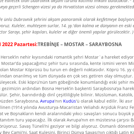
ize edilecek olan Dubrovnik akşam turuna katılma imkanı bulacaklar.* Bu
veya geçerli Schengen vizesi ya da Hırvatistan vizesi olması gerekmekted
yle ünlü Dubrovnik şehrini akşam panoramik olarak keşfetmeye başlıyo
iyoruz. Kuleler, muhteşem surlar, 14. yy.'dan kalma ve dünyanın en eski 
tor Sarayı, şehir kapıları, kuleler ve diğer önemli yapılar görülecektir. )
 2022 Pazartesi:
TREBİNJE – MOSTAR – SARAYBOSNA
rsek’in nehir kıyısındaki romantik şehri Mostar`a hareket ediyoruz. 
lan Mostar’da yapacağımız şehir turu sırasında, kente ismini veren 
 olan Mostar Köprüsü bu turun en değerli noktasıdır. Köprü 16. yy d
arafından onarılmış ve tüm dünyada en çok ses getiren olay olmuştu
üyüleyecek. Eski köprü’nün tam göbeğinde konumlandığı eski şehir mer
i gezimizin ardından Bosna Hersek’in başkenti Saraybosna’ya hare
lür. Şehir, barındırdığı dinî çeşitliliğiyle bilinir. Müslüman, Katoli
u yüzden Saraybosna,
Avrupa
'nın
Kudüs
'ü olarak kabul edilir. İki as
ilinen (1914 yılında Avusturya-Macaristan Veliahdı Arşidük Franz F
vat ve Boşnakların kendi aralarındaki yıkıcı savaşları sonucu büyük
anıtım turu yapacağız. İlk olarak Avrupa’nın en müstesna çarşısı Ba
görüyoruz. Savaş Tüneli’ni geziyor ve bilgi alıyoruz. Osmanlı döne
ey Camii’ni, Saat Kulesini, Birinci Dünya Savaşı’nın çıktığı Latin 