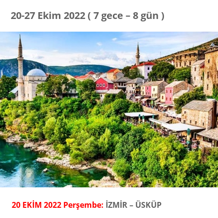
20-27 Ekim 2022 ( 7 gece – 8 gün )
20 EKİM 2022 Perşembe:
İZMİR – ÜSKÜP