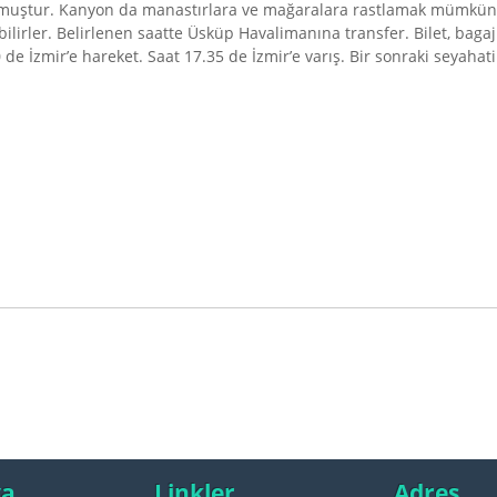
şmuştur. Kanyon da manastırlara ve mağaralara rastlamak mümkün
lirler. Belirlenen saatte Üsküp Havalimanına transfer. Bilet, bagaj
20 de İzmir’e hareket. Saat 17.35 de İzmir’e varış. Bir sonraki seyah
ya
Linkler
Adres