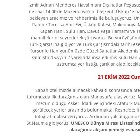
İzmir Adnan Menderes Havalimanı Dış hatlar Pegasus H
ile saat 14.00’de Makedonya'nın başkenti Üsküp`e har
bekleyen aracımız ve rehberimiz ile buluşuyoruz. Ün
Rahibe Teressa Anıt Evi, Üsküp Kalesi, Makedonya M
Kapan Hanı, Sulu Han, Davut Paşa Hamamı ve Ta
mahallelerini seyrederek yürüyoruz. Bu yürüyüşüm
Türk Çarşısı’na gidiyor ve Türk Çarşısı’ndaki tarihi es
Kurşunlu Han günümüzde Güzel Sanatlar Akademisi o
kalmıştır.15.yy’ın 2 yarısında inşa edilmiş Sulu Han
ustrumca yer fıstığı, çarıklar alabilece
21 EKİM 2022 C
Sabah otelimizde alınacak kahvaltı sonrasında otel
turumuzda ilk durağımız olan Manastır'a ulaşıyoruz. 
mezun olduğu Askeri İdadi ve içindeki Atatürk Mü
görülecek yerler arasında bulunmakta. Resne'de; İtti
fotoğraf molası veriyoruz. Ardından yolculuğum
St.Naum’a gidiyoruz.
UNESCO Dünya Mirası Listesi’n
alacağımız akşam yemeği esna