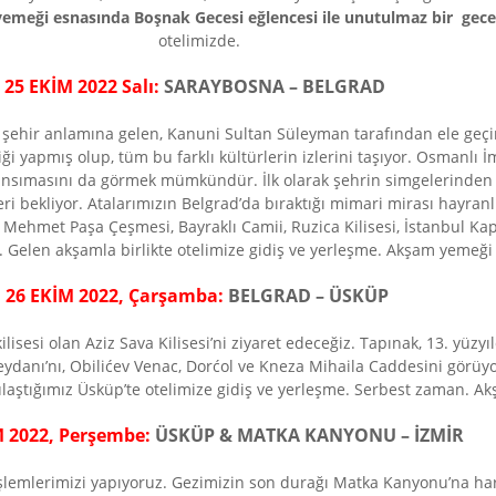
 yemeği esnasında
Boşnak Gecesi eğlencesi ile
unutulmaz bir gece
otelimizde.
25 EKİM 2022 Salı:
SARAYBOSNA – BELGRAD
 şehir anlamına gelen, Kanuni Sultan Süleyman tarafından ele geçi
ği yapmış olup, tüm bu farklı kültürlerin izlerini taşıyor. Osman
nsımasını da görmek mümkündür. İlk olarak şehrin simgelerinden b
 bekliyor. Atalarımızın Belgrad’da bıraktığı mimari mirası hayranl
 Mehmet Paşa Çeşmesi, Bayraklı Camii, Ruzica Kilisesi, İstanbul Kap
ı. Gelen akşamla birlikte otelimize gidiş ve yerleşme. Akşam yemeği
26 EKİM 2022, Çarşamba:
BELGRAD – ÜSKÜP
sesi olan Aziz Sava Kilisesi’ni ziyaret edeceğiz. Tapınak, 13. yüzyı
ydanı’nı, Obilićev Venac, Dorćol ve Kneza Mihaila Caddesini görü
 ulaştığımız Üsküp’te otelimize gidiş ve yerleşme. Serbest zaman. 
M 2022, Perşembe:
ÜSKÜP & MATKA KANYONU – İZMİR
şlemlerimizi yapıyoruz. Gezimizin son durağı Matka Kanyonu’na harek