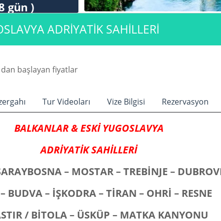
8 gün )
OSLAVYA ADRİYATİK SAHİLLERİ
dan başlayan fiyatlar
zergahı
Tur Videoları
Vize Bilgisi
Rezervasyon
BALKANLAR & ESKİ YUGOSLAVYA
ADRİYATİK SAHİLLERİ
SARAYBOSNA – MOSTAR – TREBİNJE – DUBROV
– BUDVA – İŞKODRA – TİRAN – OHRİ – RESNE
TIR / BİTOLA – ÜSKÜP – MATKA KANYONU