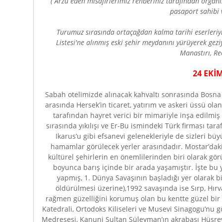
( Arzu eden misafirlerimiz rehberiniz tarafından organ
pasaport sahibi 
Turumuz sırasında ortaçağdan kalma tarihi eserleri
Listesi'ne alınmış eski şehir meydanını yürüyerek gez
Manastırı, Rec
24 EKİM
Sabah otelimizde alınacak kahvaltı sonrasında Bosna He
arasında Hersek’in ticaret, yatırım ve askeri üssü o
tarafından hayret verici bir mimariyle inşa edilmiş
sırasında yıkılışı ve Er-Bu ismindeki Türk firması t
Ikarus’u gibi efsanevi gelenekleriyle de sizleri b
hamamlar görülecek yerler arasındadır. Mostar’dak
kültürel şehirlerin en önemlilerinden biri olarak görü
boyunca barış içinde bir arada yaşamıştır. İşte b
yapmış, 1. Dünya Savaşının başladığı yer olarak b
öldürülmesi üzerine),1992 savaşında ise Sırp, Hır
rağmen güzelliğini korumuş olan bu kentte güzel bir t
Katedrali, Ortodoks Kiliseleri ve Musevi Sinagogu’nu 
Medresesi, Kanuni Sultan Süleyman’ın akrabası Hüsrev B