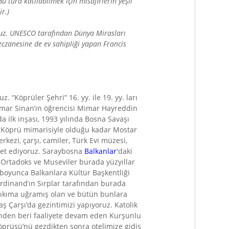
 tura katılabilmek için misafirlerin yeşil
ir
.)
ruz. UNESCO tarafından Dünya Mirasları
eczanesine de ev sahipliği yapan Francis
“Köprüler Şehri” 16. yy. ile 19. yy. ları
Mimar Sinan’ın öğrencisi Mimar Hayreddin
a ilk inşası, 1993 yılında Bosna Savaşı
r. Köprü mimarisiyle olduğu kadar Mostar
kezi, çarşı, camiler, Türk Evi müzesi,
ket ediyoruz. Saraybosna
Balkanlar
'daki
k, Ortadoks ve Museviler burada yüzyıllar
ır boyunca Balkanlara Kültür Başkentliği
erdinand’ın Sırplar tarafından burada
 yıkıma uğramış olan ve bütün bunlara
ş Çarşı’da gezintimizi yapıyoruz. Katolik
minden beri faaliyete devam eden Kurşunlu
Köprüsü’nü gezdikten sonra otelimize gidiş