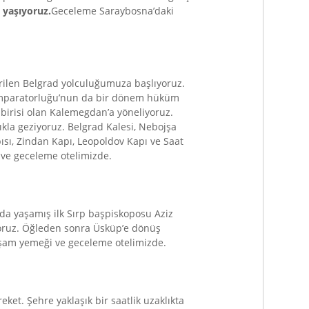
 yaşıyoruz.
Geceleme Saraybosna’daki
rilen Belgrad yolculuğumuza başlıyoruz.
lı İmparatorluğu’nun da bir dönem hüküm
irisi olan Kalemegdan’a yöneliyoruz.
ıkla geziyoruz. Belgrad Kalesi, Nebojşa
ısı, Zindan Kapı, Leopoldov Kapı ve Saat
 ve geceleme otelimizde.
lda yaşamış ilk Sırp başpiskoposu Aziz
yoruz. Öğleden sonra Üsküp’e dönüş
Akşam yemeği ve geceleme otelimizde.
et. Şehre yaklaşık bir saatlik uzaklıkta