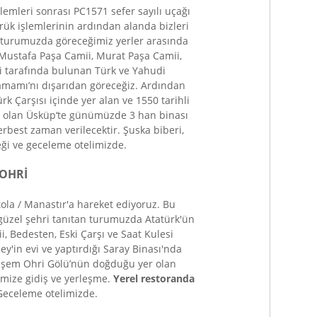
emleri sonrası PC1571 sefer sayılı uçağı
rük işlemlerinin ardından alanda bizleri
r turumuzda göreceğimiz yerler arasında
 Mustafa Paşa Camii, Murat Paşa Camii,
i tarafında bulunan Türk ve Yahudi
mamı’nı dışarıdan göreceğiz. Ardından
rk Çarşısı içinde yer alan ve 1550 tarihli
ş olan Üsküp‘te günümüzde 3 han binası
erbest zaman verilecektir. Şuska biberi,
meği ve geceleme otelimizde.
– OHRİ
tola / Manastır'a hareket ediyoruz. Bu
güzel şehri tanıtan turumuzda Atatürk'ün
, Bedesten, Eski Çarşı ve Saat Kulesi
y'in evi ve yaptırdığı Saray Binası'nda
eşem Ohri Gölü’nün doğduğu yer olan
imize gidiş ve yerleşme.
Yerel restoranda
Geceleme otelimizde.