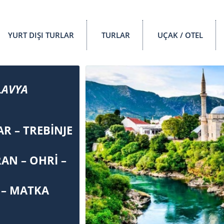
YURT DIŞI TURLAR
TURLAR
UÇAK / OTEL
LAVYA
R – TREBİNJE
AN – OHRİ –
 – MATKA