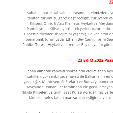
2
Sabah alınacak kahvaltı sonrasında otelimizden ayrı
tanıtan turumuzu gerçekleştireceğiz. Yürüyerek y
Kilisesi, Ohrid'li Aziz Klemeus Heykeli ve Meydan
Panteleymon Kilisesi görülecek yerler arasındadır
Hoca'nın diktatörlük rejimini yaşamış, Balkanlar'ın d
panaromik turumuzda; Ethem Bey Camii, Tarihi Saat
Rahibe Teresa Heykeli ve İskender Bey meydanı görece
23 EKİM 2022 Paza
Sabah alınacak kahvaltı sonrasında otelimizden ayr
sahilleri, çok renkli gece hayatı ile Balkanlar'ın 
gezeceğiz. Muhteşem St Stefan’ı ve Budva’yı panoram
sayesinde Osmanlılar tarafından ele geçirilemeyen ve
Nikola Kiliseleri ve tarihi Saat Kulesi göreceğimiz ye
körfezin nefes kesen manzaraları eşliğinde yolcu