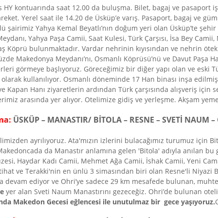
Y kontuarında saat 12.00 da buluşma. Bilet, bagaj ve pasaport işl
eket. Yerel saat ile 14.20 de Üsküp’e varış. Pasaport, bagaj ve güm
lü şairimiz Yahya Kemal Beyatlı’nın doğum yeri olan Üsküp’te şehi
eydanı, Yahya Paşa Camii, Saat Kulesi, Türk Çarşısı, İsa Bey Camii,
ş Köprü bulunmaktadır. Vardar nehrinin kıyısından ve nehrin ötek
üzde Makedonya Meydanı’nı, Osmanlı Köprüsü’nü ve Davut Paşa Ha
erleri görmeye başlıyoruz. Göreceğimiz bir diğer yapı olan ve eski Tü
larak kullanılıyor. Osmanlı döneminde 17 Han binası inşa edilmi
 ve Kapan Hanı ziyaretlerin ardından Türk çarşısında alışveriş için s
klerimiz arasında yer alıyor. Otelimize gidiş ve yerleşme. Akşam ye
uma:
ÜSKÜP – MANASTIR/ BİTOLA – RESNE – SVETİ NAUM 
imizden ayrılıyoruz. Ata'mızın izlerini bulacağımız turumuz için Bi
Makedoncada da Manastır anlamına gelen 'Bitola' adıyla anılan bu 
zesi, Haydar Kadı Camii, Mehmet Ağa Camii, İshak Camii, Yeni Camii
hat ve Terakki'nin en ünlü 3 simasından biri olan Resne'li Niyazi Be
uza devam ediyor ve Ohri’ye sadece 29 km mesafede bulunan, muht
de
yer alan Sveti Naum Manastırını gezeceğiz. Ohri’de bulunan otel
sında Makedon
Gecesi eğlencesi ile
unutulmaz bir gece yaşıyoruz.