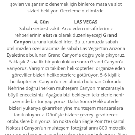
şovları ve şansınız denemek için binlerce masa ve slot
sizleri bekliyor. Geceleme otelimizde.
4. Gün LAS VEGAS
Sabah serbest vakit. Arzu eden misafirlerimiz
rehberlerinin
ekstra
olarak düzenleyeceği
Grand
Canyon
turuna katılabilirler. Bu turumuzda sabah
otelimizden özel aracımız ile sabah Las Vegas’tan Arizona
Eyaletinde bulunan Grand Canyon’a doğru yola çıkıyoruz.
Yaklaşık 2 saatlik bir yolculuktan sonra Grand Canyon’a
varıyoruz. Varışımızı takiben helikopterleri organize eden
görevliler bizleri helikopterlere götürüyor. 5-6 kişilik
helikopterler Canyon'un en altında bulunan Colorado
Nehrine doğru inerken muhteşem Canyon manzarasıyla
büyüleneceksiniz. Aşağıda bizi bekleyen teknelerle nehir
üzerinde bir tur yapıyoruz. Daha Sonra Helikopterler
bizleri yukarıya çıkarırken yine muhteşem manzaralara
tanık oluyoruz. Dönüşte bizlere çevreyi gezdirecek
otobüslere biniyoruz. Sn nokta olan Eagle Point'te (Kartal
Noktası) Canyon'un muhteşem fotoğraflarını 800 metrelik
uçurumun hemen yanından çekme imkanı buluyoruz. Yine