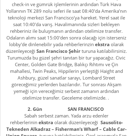
check-in ve gümrük işlemlerinin ardından Türk Hava
Yollarının TK 289 nolu seferi ile saat 08:40’da Amerika’nın
teknoloji merkezi San Francisco'ya hareket. Yerel saat ile
saat 10:40'da varış. Havalimanında sizleri bekleyen
rehberiniz ile buluşmanın ardından otelimize transfer.
Odaların alımı saat 15:00'den sonra olacağı için isterseniz
lobby'de dinlenebilir yada rehberlerinzin
ekstra
olarak
düzenleyeceği
San Francisco Şehir
turuna katılabilirsiniz.
Turumuzda bu güzel şehri tanıtan bir tur yapacağız. Civic
Center, Golden Gate Bridge, Balıkçı Rıhtımı ve Çin
mahallesi, Twin Peaks, Hippilerin yerleştiği Haight and
Ashbury, güzel sanatlar sarayı, Lombard Street
göreceğimiz yerlerden bazılarıdır. Tur sonrası Akşam
yemeği için vereceğimiz serbest zamanın ardından
otelimize transfer. Geceleme otelimizde. .
2. Gün SAN FRANCISCO
Sabah serbest zaman. Yada arzu edenler
rehberlerinin
ekstra
olarak düzenleyeceği
Sausolito-
Tekneden Alkadraz – Fisherman’s Wharf – Cable Car-
Union Square
turuna katılabilirsiniz. Özel aracımızla San