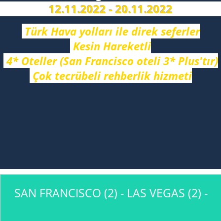
12.11.2022 - 20.11.2022
Türk Hava yolları ile direk seferler
Kesin Hareketli
4* Oteller (San Francisco oteli 3* Plus'tır)
Çok tecrübeli rehberlik hizmeti
SAN FRANCISCO (2) - LAS VEGAS (2) -