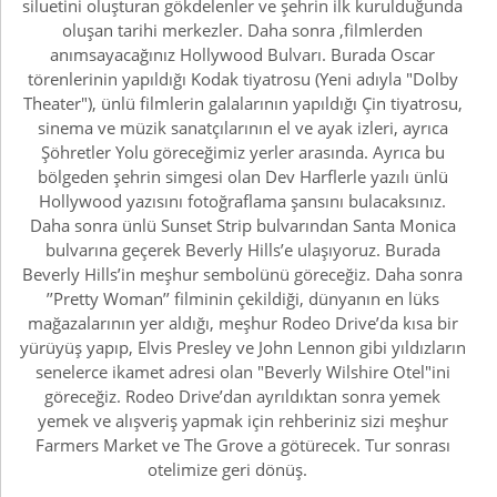
siluetini oluşturan gökdelenler ve şehrin ilk kurulduğunda
oluşan tarihi merkezler. Daha sonra ,filmlerden
anımsayacağınız Hollywood Bulvarı. Burada Oscar
törenlerinin yapıldığı Kodak tiyatrosu (Yeni adıyla "Dolby
Theater"), ünlü filmlerin galalarının yapıldığı Çin tiyatrosu,
sinema ve müzik sanatçılarının el ve ayak izleri, ayrıca
Şöhretler Yolu göreceğimiz yerler arasında. Ayrıca bu
bölgeden şehrin simgesi olan Dev Harflerle yazılı ünlü
Hollywood yazısını fotoğraflama şansını bulacaksınız.
Daha sonra ünlü Sunset Strip bulvarından Santa Monica
bulvarına geçerek Beverly Hills’e ulaşıyoruz. Burada
Beverly Hills’in meşhur sembolünü göreceğiz. Daha sonra
’’Pretty Woman’’ filminin çekildiği, dünyanın en lüks
mağazalarının yer aldığı, meşhur Rodeo Drive’da kısa bir
yürüyüş yapıp, Elvis Presley ve John Lennon gibi yıldızların
senelerce ikamet adresi olan "Beverly Wilshire Otel"ini
göreceğiz. Rodeo Drive’dan ayrıldıktan sonra yemek
yemek ve alışveriş yapmak için rehberiniz sizi meşhur
Farmers Market ve The Grove a götürecek. Tur sonrası
otelimize geri dönüş.