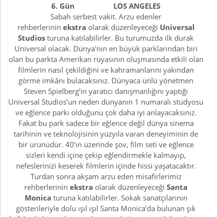
6. Gün LOS ANGELES
Sabah serbest vakit. Arzu edenler
rehberlerinin
ekstra
olarak düzenleyeceği
Universal
Studios
turuna katılabilirler. Bu turumuzda ilk durak
Universal olacak. Dünya'nın en büyük parklarından biri
olan bu parkta Amerikan rüyasının oluşmasında etkili olan
filmlerin nasıl çekildiğini ve kahramanlarını yakından
görme imkânı bulacaksınız. Dünyaca ünlü yönetmen
Steven Spielberg’in yaratıcı danışmanlığını yaptığı
Universal Studios’un neden dünyanın 1 numaralı stüdyosu
ve eğlence parkı olduğunu çok daha iyi anlayacaksınız.
Fakat bu park sadece bir eğlence değil dünya sinema
tarihinin ve teknolojisinin yüzyıla varan deneyiminin de
bir ürünüdür. 40’ın üzerinde şov, film seti ve eğlence
sizleri kendi içine çekip eğlendirmekle kalmayıp,
nefeslerinizi keserek filmlerin içinde hissi yaşatacaktır.
Turdan sonra akşam arzu eden misafirlerimiz
rehberlerinin
ekstra
olarak düzenleyeceği
Santa
Monica
turuna katılabilirler. Sokak sanatçılarının
gösterileriyle dolu ışıl ışıl Santa Monica’da bulunan şık