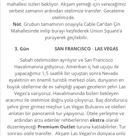
mahallesi sizleri bekliyor. Akşam yemeği için vereceğimiz
serbest zamanın ardından otelimize transfer. Geceleme
otelimizde.
Not
. Grubun tamamının onayıyla Cable Car’dan Çin
Mahallesinde inilip burayı keşfederek Union Square’a
yürüyerek geçilebilir.
3. Gün SAN FRANCISCO
-
LAS VEGAS
Sabah otelimizden ayrılıyor ve San Francisco
Havalimanına gidiyoruz. Amerikan iç hat uçuşu ile
yapacağımız 1,5 saatlik bir uçuştan sonra Nevada
eyaletinin en önemli turistik merkezi olan, dünyanın en
büyük otellerine de ev sahipliği yapan gecelerin şehri Las
Vegas’a varıyoruz. Havalimanında bizleri bekleyen
aracımız ile otelimize doğru yola çıkıyoruz. Baş döndürücü
şehre girer girmez meşhur Las Vegas Bulvarını ve otelleri
anlatan bir panoramik tur yapıyoruz. Otele yerleşme ve
ardından arzu edenler rehberlerinin
ekstra
olarak
düzenleyeceği
Premium Outlet
turuna katılabilirler. Tur
sonrası otele transfer. Akşam Las Vegas’ın dünyaca ünlü