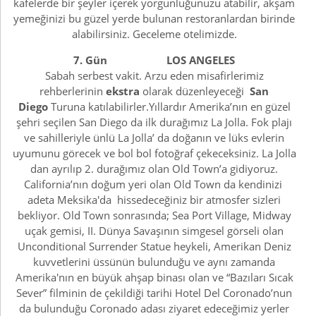
kafelerde bir şeyler içerek yorgunluğunuzu atabilir, akşam
yemeğinizi bu güzel yerde bulunan restoranlardan birinde
alabilirsiniz. Geceleme otelimizde.
7. Gün LOS ANGELES
Sabah serbest vakit. Arzu eden misafirlerimiz
rehberlerinin
ekstra
olarak düzenleyeceği
San
Diego
Turuna katılabilirler.Yıllardır Amerika’nın en güzel
şehri seçilen San Diego da ilk durağımız La Jolla. Fok plajı
ve sahilleriyle ünlü La Jolla’ da doğanın ve lüks evlerin
uyumunu görecek ve bol bol fotoğraf çekeceksiniz. La Jolla
dan ayrılıp 2. durağımız olan Old Town’a gidiyoruz.
California’nın doğum yeri olan Old Town da kendinizi
adeta Meksika'da hissedeceğiniz bir atmosfer sizleri
bekliyor. Old Town sonrasında; Sea Port Village, Midway
uçak gemisi, II. Dünya Savaşının simgesel görseli olan
Unconditional Surrender Statue heykeli, Amerikan Deniz
kuvvetlerini üssünün bulunduğu ve aynı zamanda
Amerika'nın en büyük ahşap binası olan ve “Bazıları Sıcak
Sever” filminin de çekildiği tarihi Hotel Del Coronado’nun
da bulunduğu Coronado adası ziyaret edeceğimiz yerler