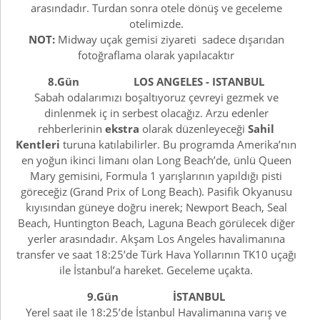
arasındadır. Turdan sonra otele dönüş ve geceleme
otelimizde.
NOT:
Midway uçak gemisi ziyareti sadece dışarıdan
fotoğraflama olarak yapılacaktır
8.Gün LOS ANGELES - ISTANBUL
Sabah odalarımızı boşaltıyoruz çevreyi gezmek ve
dinlenmek iç in serbest olacağız. Arzu edenler
rehberlerinin
ekstra
olarak düzenleyeceği
Sahil
Kentleri
turuna katılabilirler. Bu programda Amerika’nın
en yoğun ikinci limanı olan Long Beach’de, ünlü Queen
Mary gemisini, Formula 1 yarışlarının yapıldığı pisti
göreceğiz (Grand Prix of Long Beach). Pasifik Okyanusu
kıyısından güneye doğru inerek; Newport Beach, Seal
Beach, Huntington Beach, Laguna Beach görülecek diğer
yerler arasındadır. Akşam Los Angeles havalimanına
transfer ve saat 18:25’de Türk Hava Yollarının TK10 uçağı
ile İstanbul’a hareket. Geceleme uçakta.
9.Gün İSTANBUL
Yerel saat ile 18:25’de İstanbul Havalimanına varış ve