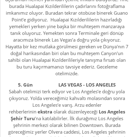
burada Hualapai Kızılderililerin çadırlarını fotoğraflama
imkanımız oluyor. Buradan tekrar otobüse binerek Guano
Point’e gidiyoruz. Hualapai Kızılderililerin hazırladığı
yemekleri yerken yine başka bir muhteşem manzaraya
tanık oluyoruz. Yemekten sonra Terminale geri dönüp
aracımıza binerek Las Vegas’a doğru yola çıkıyoruz.
Hayatta bir kez mutlaka görülmesi gereken ve Dünya'nın 7
doğal harikasından biri olan bu muhteşem Canyon'un
sahibi olan Hualapai Kızılderilileriyle tanışma fırsatı olan
bu turu kaçırmamanızı tavsiye ederiz. Geceleme
otelimizde.
5. Gün LAS VEGAS - LOS ANGELES
Sabah otelimizi terk ediyor ve Los Angeles’e doğru yola
çıkıyoruz. Yolda vereceğimiz kahvaltı molasından sonra
Los Angeles‘e varış. Arzu edenler
rehberlerinin
ekstra
olarak düzenleyeceği
Los Angeles
Şehir Turu
’na katılabilirler. İlk durağımız Los Angeles
şehrinin merkezi olarak bilinen Downtown. Burada
göreceğimiz yerler Olvera caddesi, Los Angeles şehrinin