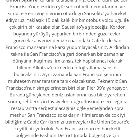
Francisco’nun eskiden yüksek rütbeli memurlarının ve
simdi ise en zenginlerinin oturduğu Sausolito’ya hareket
ediyoruz. Yaklaşık 15 dakikalık bir bir otobüs yolculuğu ile
çok şirin bir kasaba olan Sausalito’ya gideceğiz. Kordon
boyunda yürüyüş yaparken birbirinden güzel evleri
görecek kahvenizi deniz kenarındaki Cafe’lerde San
Francisco manzarasına karşı yudumlayacaksınız. Ardından
tekne ile San Francisco’ya geri dönerken bir zamanlar
dünyanın kaçılması imkansız tek hapishanesi olarak
bilinen Alkatraz’ı tekneden fotoğraflama şansını
bulacaksınız. Aynı zamanda San Francisco şehrinin
muhteşem manzarasına tanık olacaksınız. Teknemiz San
Francisco’nun simgelerinden biri olan Pier 39’a yanaşıyor.
Burada güneşlenen deniz aslanlarını kısa bir ziyaretten
sonra, rehbernizin tavsiyeleri doğrultusunda seçeceğiniz
restaurantta serbest alacağınız öğle yemeğinden sora
meşhur San Francisco sokaklarını filmlerden de çok iyi
bildiğimiz Cable Car (kırmızı tramvaylar) ile Union Square'e
keyifli bir yolculuk. San Francisco’nun en hareketli
bölgesinde Fashion District (moda bölgesi) ve Çin