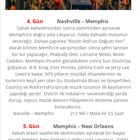
4. Gün
Nashville – Memphis
Sabah kahvaltısından sonra otelimizden ayrılarak
Memphis’e doğru yola çıkıyoruz. Yolda Kahvaltı molamızı
vereceğiz. Dünya çapında “Rock’n Roll'un Doğum Yeri”
olarak bilinen Memhis’e varışımızdan sonra şehri tanıtan
bir tur yapacağız. Peabody Otel, Lorraine Motel, Beale
Caddesi, Memhpis Piramit görüldükten sonra Sun Studio’ya
gidiyoruz. B.B. King, Elvis Presley, Johnny Cash ve Jerry Lee
Lewis'e kadar 50'li yılların müzikal efsanelerinin ve
türlerinin keşif yeri olan bu Stüdyo’nda Blues ve Gospel'den,
Country ve Rock'n'roll'a birçok müzik türünün ilk kayıtlarının
yapıldığı yerdir. Elvis'in ilk notalarını seslendirdiği yerde
durup, sayısız müzik devinin hikayelerini dinleme şansını
bulacaksınız.
Nasville – Memphis 212 Mil / Mola ile 3,5 Saat
5. Gün
Memphis – New Orleans
Sabah erken saatlerde otelimizden ayrılarak bir başka
müzik merkezi New Orleans’a doğru yola çıkıyoruz. Yolda