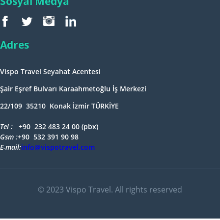
Sosyal Medya
Adres
Vispo Travel Seyahat Acentesi
Şair Eşref Bulvarı Karaahmetoğlu İş Merkezi
22/109 35210 Konak İzmir TÜRKİYE
Tel : +
90 232 483 24 00 (pbx)
Gsm :+
90 532 391 90 98
E-mail:
info@vispotravel.com
© 2023 Vispo Travel. All rights reserved