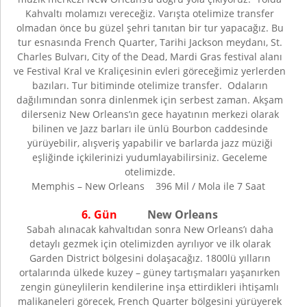
Kahvaltı molamızı vereceğiz. Varışta otelimize transfer
olmadan önce bu güzel şehri tanıtan bir tur yapacağız. Bu
tur esnasında French Quarter, Tarihi Jackson meydanı, St.
Charles Bulvarı, City of the Dead, Mardi Gras festival alanı
ve Festival Kral ve Kraliçesinin evleri göreceğimiz yerlerden
bazıları. Tur bitiminde otelimize transfer. Odaların
dağılımından sonra dinlenmek için serbest zaman. Akşam
dilerseniz New Orleans’ın gece hayatının merkezi olarak
bilinen ve Jazz barları ile ünlü Bourbon caddesinde
yürüyebilir, alışveriş yapabilir ve barlarda jazz müziği
eşliğinde içkilerinizi yudumlayabilirsiniz. Geceleme
otelimizde.
Memphis – New Orleans 396 Mil / Mola ile 7 Saat
6. Gün
New Orleans
Sabah alınacak kahvaltıdan sonra New Orleans’ı daha
detaylı gezmek için otelimizden ayrılıyor ve ilk olarak
Garden District bölgesini dolaşacağız. 1800lü yılların
ortalarında ülkede kuzey – güney tartışmaları yaşanırken
zengin güneylilerin kendilerine inşa ettirdikleri ihtişamlı
malikaneleri görecek, French Quarter bölgesini yürüyerek