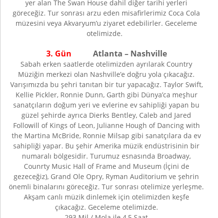
yer alan The Swan House dahil diğer tarihi yerleri
göreceğiz. Tur sonrası arzu eden misafirlerimiz Coca Cola
müzesini veya Akvaryum’u ziyaret edebilirler. Geceleme
otelimizde.
3. Gün
Atlanta – Nashville
Sabah erken saatlerde otelimizden ayrılarak Country
Müziğin merkezi olan Nashville’e doğru yola çıkacağız.
Varışımızda bu şehri tanıtan bir tur yapacağız. Taylor Swift,
Kellie Pickler, Ronnie Dunn, Garth gibi Dünya’ca meşhur
sanatçıların doğum yeri ve evlerine ev sahipliği yapan bu
güzel şehirde ayrıca Dierks Bentley, Caleb and Jared
Followill of Kings of Leon, Julianne Hough of Dancing with
the Martina McBride, Ronnie Milsap gibi sanatçılara da ev
sahipliği yapar. Bu şehir Amerika müzik endüstrisinin bir
numaralı bölgesidir. Turumuz esnasında Broadway,
Counrty Music Hall of Frame and Museum (İçini de
gezeceğiz), Grand Ole Opry, Ryman Auditorium ve şehrin
önemli binalarını göreceğiz. Tur sonrası otelimize yerleşme.
Akşam canlı müzik dinlemek için otelimizden keşfe
çıkacağız. Geceleme otelimizde.
293 Mil / Mola ile 4,5 Saat