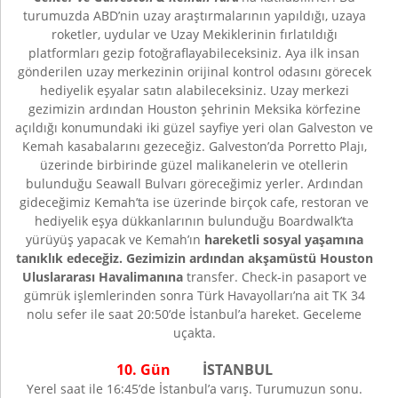
turumuzda ABD’nin uzay araştırmalarının yapıldığı, uzaya
roketler, uydular ve Uzay Mekiklerinin fırlatıldığı
platformları gezip fotoğraflayabileceksiniz. Aya ilk insan
gönderilen uzay merkezinin orijinal kontrol odasını görecek
hediyelik eşyalar satın alabileceksiniz. Uzay merkezi
gezimizin ardından Houston şehrinin Meksika körfezine
açıldığı konumundaki iki güzel sayfiye yeri olan Galveston ve
Kemah kasabalarını gezeceğiz. Galveston’da Porretto Plajı,
üzerinde birbirinde güzel malikanelerin ve otellerin
bulunduğu Seawall Bulvarı göreceğimiz yerler. Ardından
gideceğimiz Kemah’ta ise üzerinde birçok cafe, restoran ve
hediyelik eşya dükkanlarının bulunduğu Boardwalk’ta
yürüyüş yapacak ve Kemah’ın
hareketli sosyal yaşamına
tanıklık edeceğiz. Gezimizin ardından akşamüstü Houston
Uluslararası Havalimanına
transfer. Check-in pasaport ve
gümrük işlemlerinden sonra Türk Havayolları’na ait TK 34
nolu sefer ile saat 20:50’de İstanbul’a hareket. Geceleme
uçakta.
10. Gün
İSTANBUL
Yerel saat ile 16:45’de İstanbul’a varış. Turumuzun sonu.