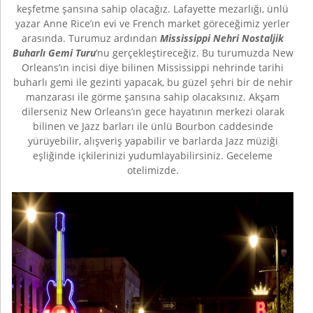
keşfetme şansına sahip olacağız. Lafayette mezarlığı, ünlü
yazar Anne Rice’ın evi ve French market göreceğimiz yerler
arasında. Turumuz ardından
Mississippi Nehri Nostaljik
Buharlı Gemi Turu
‘nu gerçekleştireceğiz. Bu turumuzda New
Orleans’ın incisi diye bilinen Mississippi nehrinde tarihi
buharlı gemi ile gezinti yapacak, bu güzel şehri bir de nehir
manzarası ile görme şansına sahip olacaksınız. Akşam
dilerseniz New Orleans’ın gece hayatının merkezi olarak
bilinen ve Jazz barları ile ünlü Bourbon caddesinde
yürüyebilir, alışveriş yapabilir ve barlarda Jazz müziği
eşliğinde içkilerinizi yudumlayabilirsiniz. Geceleme
otelimizde.