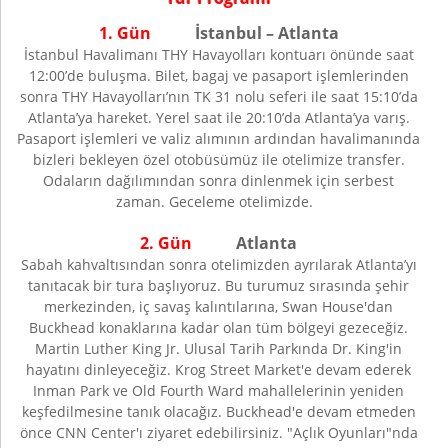
1. Gün
İstanbul – Atlanta
İstanbul Havalimanı THY Havayolları kontuarı önünde saat
12:00’de buluşma. Bilet, bagaj ve pasaport işlemlerinden
sonra THY Havayolları’nın TK 31 nolu seferi ile saat 15:10’da
Atlanta’ya hareket. Yerel saat ile 20:10’da Atlanta’ya varış.
Pasaport işlemleri ve valiz alımının ardından havalimanında
bizleri bekleyen özel otobüsümüz ile otelimize transfer.
Odaların dağılımından sonra dinlenmek için serbest
zaman. Geceleme otelimizde.
2. Gün
Atlanta
Sabah kahvaltısından sonra otelimizden ayrılarak Atlanta’yı
tanıtacak bir tura başlıyoruz. Bu turumuz sırasında şehir
merkezinden, iç savaş kalıntılarına, Swan House'dan
Buckhead konaklarına kadar olan tüm bölgeyi gezeceğiz.
Martin Luther King Jr. Ulusal Tarih Parkında Dr. King'in
hayatını dinleyeceğiz. Krog Street Market'e devam ederek
Inman Park ve Old Fourth Ward mahallelerinin yeniden
keşfedilmesine tanık olacağız. Buckhead'e devam etmeden
önce CNN Center'ı ziyaret edebilirsiniz. "Açlık Oyunları"nda