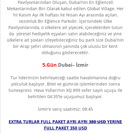
Pavilyonlarından Oluşan, Dubai’nin En Eğlenceli
Mekanlarından Biri Olarak kabul edilen Global Village. Her
Yıl Kasım Ayı ilk haftası ile Nisan Ayı arasında açılan,
sezonluk Bir Eğlence Parkıdır. İçerisindeki Ülke
Pavilyonlarında, o ülkelere ait yiyecek, içeceklerden tutun
da yöresel hediyelik eşyaları satın alabileceğiniz ve yine
ülkelere ait şovları izleyebileceğiniz bu park size Dubai’nin
bir Arap şehri olmasının yanında çok uluslu bir kent
olduğunu gösterecektir.
5.Gün
Dubai– İzmir
Tur liderinizin belirleyeceği saatte havalimanına doğru
yolculuk başlıyor. Bilet ve gümrük işlemlerinden sonra
Sunexpress Hava Yolları’nın XQ 899 sefer sayılı uçuşu ile
belirtilen 04:35’te uçuşumuz başlıyor.
İzmir’e varış saatimiz: 08:45
EXTRA TURLAR FULL PAKET AYRI AYRI
380 USD
YERINE
FULL PAKET 350 USD