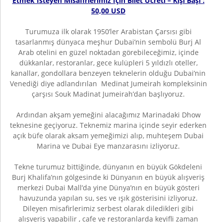
Etmek İsteyen Misafirlerimiz İçin Bilet Ücreti – Kişi Başı :
50,00 USD
Turumuza ilk olarak 1950’ler Arabistan Çarsısı gibi
tasarlanmış dünyaca meşhur Dubai’nin sembolü Burj Al
Arab otelini en güzel noktadan görebileceğimiz, içinde
dükkanlar, restoranlar, gece kulüpleri 5 yıldızlı oteller,
kanallar, gondollara benzeyen teknelerin olduğu Dubai’nin
Venediği diye adlandırılan Medinat Jumeirah kompleksinin
çarşısı Souk Madinat Jumeirah’dan başlıyoruz.
Ardından akşam yemeğini alacağımız Marinadaki Dhow
teknesine geçiyoruz. Teknemiz marina içinde seyir ederken
açık büfe olarak aksam yemeğimizi alıp, muhteşem Dubai
Marina ve Dubai Eye manzarasını izliyoruz.
Tekne turumuz bittiğinde, dünyanın en büyük Gökdeleni
Burj Khalifa’nın gölgesinde ki Dünyanın en büyük alışveriş
merkezi Dubai Mall’da yine Dünya’nın en büyük gösteri
havuzunda yapılan su, ses ve ışık gösterisini izliyoruz.
Dileyen misafirlerimiz serbest olarak diledikleri gibi
alışveriş yapabilir , cafe ve restoranlarda keyifli zaman