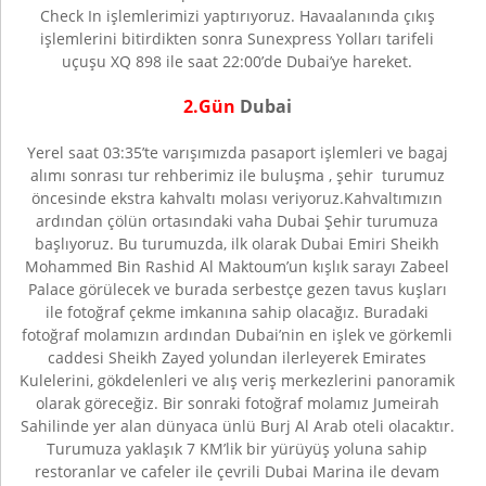
Check In işlemlerimizi yaptırıyoruz. Havaalanında çıkış
işlemlerini bitirdikten sonra Sunexpress Yolları tarifeli
uçuşu XQ 898 ile saat 22:00’de Dubai’ye hareket.
2.Gün
Dubai
Yerel saat 03:35’te varışımızda pasaport işlemleri ve bagaj
alımı sonrası tur rehberimiz ile buluşma , şehir turumuz
öncesinde ekstra kahvaltı molası veriyoruz.Kahvaltımızın
ardından çölün ortasındaki vaha Dubai Şehir turumuza
başlıyoruz. Bu turumuzda, ilk olarak Dubai Emiri Sheikh
Mohammed Bin Rashid Al Maktoum’un kışlık sarayı Zabeel
Palace görülecek ve burada serbestçe gezen tavus kuşları
ile fotoğraf çekme imkanına sahip olacağız. Buradaki
fotoğraf molamızın ardından Dubai’nin en işlek ve görkemli
caddesi Sheikh Zayed yolundan ilerleyerek Emirates
Kulelerini, gökdelenleri ve alış veriş merkezlerini panoramik
olarak göreceğiz. Bir sonraki fotoğraf molamız Jumeirah
Sahilinde yer alan dünyaca ünlü Burj Al Arab oteli olacaktır.
Turumuza yaklaşık 7 KM’lik bir yürüyüş yoluna sahip
restoranlar ve cafeler ile çevrili Dubai Marina ile devam