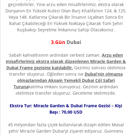
geçirebilirler. Yine arzu eden misafirlerimiz, ekstra olarak
Dünyanın En Yüksek Kulesi Olan Burj Khalifa’nın 124. & 125.
Veya 148. Katlarına Çıkarak Bir İnsanın Uçaktan Sonra En
Rahat Çıkabileceği En Yüksek Noktaya Çıkarak Tüm Şehri
Kuşbakışı Seyretme İmkanına Sahip Olacaksınız.
3.Gün
Dubai
Sabah kahvaltısının ardından serbest zaman.
Arzu eden
misafirlerimiz ekstra olarak düzenlenen Miracle Garden &
Dubai Frame gezisine katılabilir.
Gezimiz sonrası otelimize
transfer oluyoruz. Öğleden sonra ise
Dubai’nin olmazsa
olmazlarından Akşam Yemekli Dubai Çöl Safari
Turuna
katılma imkanı sunuyoruz. Gezinin ardından
otelimize transfer oluyoruz. Geceleme otelimizde.
Ekstra Tur: Miracle Garden & Dubai Frame Gezisi – Kişi
Başı : 70,00 USD
45 milyondan fazla çiçek kullanılarak dizayn edilen Masal
şehir Miracle Garden Dubai’yi ziyaret ediyoruz. Guinness