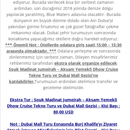
ediyoruz. Burada verilecek kısa bir serbest zamanın
ardından, son durağımız 2018 yılında denize dolgu
yapılarak yaratılmış, Blue Waters adasına olacaktır. Burada
dünyanın en büyük dönme dolabı olan Ain Dubai’yi
yakından görme fırsatımız ve çok güzel fotoğraflar çekme
imkanımız olacak. Dubai şehir turumuzun sonrasında
konaklama yapacağımız otellere doğru hareket ediyoruz.
*** Önemli Not : Otellerde odalara giriş saati 15:00 – 15:30
arasında olmaktadır. ***
Odalara yerleşme ve sonrasında
dinlenmemiz için serbest zaman. Dileyen misafirlerimiz
rehberimiz tarafından
ekstra olarak organize edilecek
Souk Madinat Jumeirah – Akşam Yemekli Dhow Cruise
Tekne Turu ve Dubai Mall Gezisi’ne
katılabilirler.
Turumuzun ardından otelimize transfer ve
geceleme otelimizde.
Ekstra Tur :
Souk Madinat Jumeirah – Akşam Yemekli
Dhow Cruise Tekne Turu ve Dubai Mall Gezisi – Kişi Başı :
80,00 USD
Not : Dubai Mall Turu Esnasında Burj Khalifa’yı Ziyaret