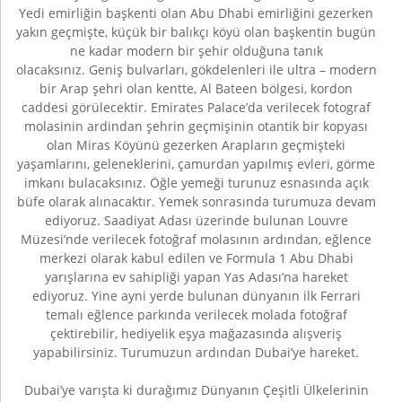
Yedi emirliğin başkenti olan Abu Dhabi emirliğini gezerken
yakın geçmişte, küçük bir balıkçı köyü olan başkentin bugün
ne kadar modern bir şehir olduğuna tanık
olacaksınız. Geniş bulvarları, gökdelenleri ile ultra – modern
bir Arap şehri olan kentte, Al Bateen bölgesi, kordon
caddesi görülecektir. Emirates Palace’da verilecek fotograf
molasinin ardindan şehrin geçmişinin otantik bir kopyası
olan Miras Köyünü gezerken Arapların geçmişteki
yaşamlarını, geleneklerini, çamurdan yapılmış evleri, görme
imkanı bulacaksınız. Öğle yemeği turunuz esnasında açık
büfe olarak alınacaktır. Yemek sonrasında turumuza devam
ediyoruz. Saadiyat Adası üzerinde bulunan Louvre
Müzesi’nde verilecek fotoğraf molasının ardından, eğlence
merkezi olarak kabul edilen ve Formula 1 Abu Dhabi
yarışlarına ev sahipliği yapan Yas Adası’na hareket
ediyoruz. Yine ayni yerde bulunan dünyanın ilk Ferrari
temalı eğlence parkında verilecek molada fotoğraf
çektirebilir, hediyelik eşya mağazasında alışveriş
yapabilirsiniz. Turumuzun ardından Dubai’ye hareket.
Dubai’ye varışta ki durağımız Dünyanın Çeşitli Ülkelerinin