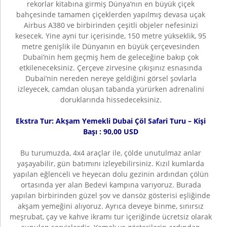
rekorlar kitabına girmiş Dünya’nın en büyük çiçek
bahçesinde tamamen çiçeklerden yapılmış devasa uçak
Airbus A380 ve birbirinden çeşitli objeler nefesinizi
kesecek. Yine ayni tur içerisinde, 150 metre yükseklik, 95
metre genişlik ile Dünyanın en büyük çerçevesinden
Dubai’nin hem geçmiş hem de geleceğine bakıp çok
etkileneceksiniz. Çerçeve zirvesine çıkışınız esnasında
Dubai’nin nereden nereye geldiğini görsel şovlarla
izleyecek, camdan oluşan tabanda yürürken adrenalini
doruklarında hissedeceksiniz.
Ekstra Tur: Akşam Yemekli Dubai Çöl Safari Turu – Kişi
Başı : 90,00 USD
Bu turumuzda, 4x4 araçlar ile, çölde unutulmaz anlar
yaşayabilir, gün batımını izleyebilirsiniz. Kızıl kumlarda
yapılan eğlenceli ve heyecan dolu gezinin ardından çölün
ortasında yer alan Bedevi kampına varıyoruz. Burada
yapılan birbirinden güzel şov ve dansöz gösterisi eşliğinde
akşam yemeğini alıyoruz. Ayrıca deveye binme, sınırsız
meşrubat, çay ve kahve ikramı tur içeriğinde ücretsiz olarak