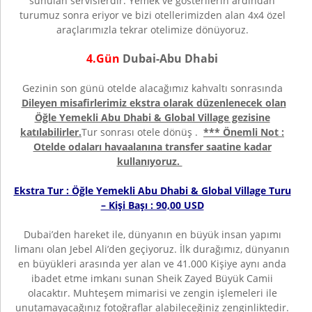
sunulan servislerdir. Yemek ve gösterilerin ardından
turumuz sonra eriyor ve bizi otellerimizden alan 4x4 özel
araçlarımızla tekrar otelimize dönüyoruz.
4.Gün
Dubai-Abu Dhabi
Gezinin son günü otelde alacağımız kahvaltı sonrasında
Dileyen misafirlerimiz ekstra olarak düzenlenecek olan
Öğle Yemekli Abu Dhabi & Global Village gezisine
katılabilirler.
Tur sonrası otele dönüş .
*** Önemli Not :
Otelde odaları havaalanına transfer saatine kadar
kullanıyoruz.
Ekstra Tur : Öğle Yemekli Abu Dhabi & Global Village Turu
– Kişi Başı : 90,00 USD
Dubai’den hareket ile, dünyanın en büyük insan yapımı
limanı olan Jebel Ali’den geçiyoruz. İlk durağımız, dünyanın
en büyükleri arasında yer alan ve 41.000 Kişiye aynı anda
ibadet etme imkanı sunan Sheik Zayed Büyük Camii
olacaktır. Muhteşem mimarisi ve zengin işlemeleri ile
unutamayacağınız fotoğraflar alabileceğiniz zenginliktedir.