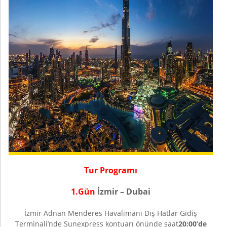
Tur Programı
1.Gün
İzmir – Dubai
İzmir Adnan Menderes Havalimanı Dış Hatlar Gidiş
Terminali’nde Sunexpress kontuarı önünde saat
20:00’de