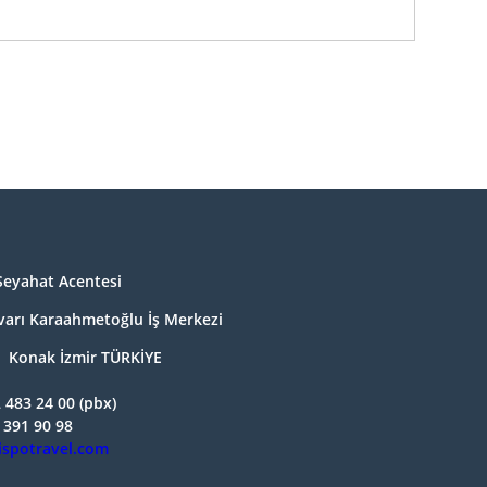
Seyahat Acentesi
lvarı Karaahmetoğlu İş Merkezi
 Konak İzmir TÜRKİYE
 483 24 00 (pbx)
 391 90 98
ispotravel.com