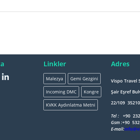
ya
Linkler
Adres
Malezya
Gemi Gezgini
Vispo Travel 
Incoming DMC
Kongre
Şair Eşref Bu
22/109 35210
KVKK Aydınlatma Metni
Tel : +
90 232
Gsm :+
90 532
E-mail:
info@v