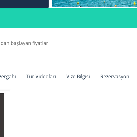
dan başlayan fiyatlar
zergahı
Tur Videoları
Vize Bilgisi
Rezervasyon