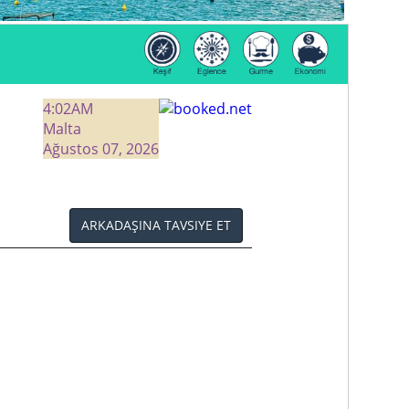
4:02
AM
Malta
Ağustos 07, 2026
ARKADAŞINA TAVSIYE ET